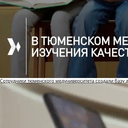
Сотрудники тюменского медуниверситета создали базу 