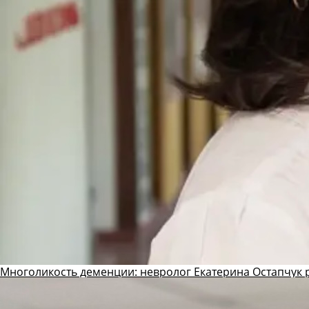
Многоликость деменции: невролог Екатерина Остапчук р