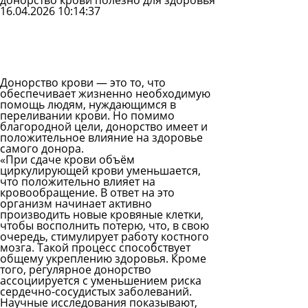
донорство крови полезно для здоровья
16.04.2026 10:14:37
Задать
вопрос
Читать
ответы
Донорство крови — это то, что
обеспечивает жизненно необходимую
помощь людям, нуждающимся в
переливании крови. Но помимо
благородной цели, донорство имеет и
положительное влияние на здоровье
самого донора.
«При сдаче крови объём
циркулирующей крови уменьшается,
что положительно влияет на
кровообращение. В ответ на это
организм начинает активно
производить новые кровяные клетки,
чтобы восполнить потерю, что, в свою
очередь, стимулирует работу костного
мозга. Такой процесс способствует
общему укреплению здоровья. Кроме
того, регулярное донорство
ассоциируется с уменьшением риска
сердечно-сосудистых заболеваний.
Научные исследования показывают,