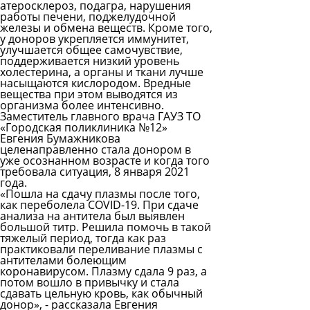
атеросклероз, подагра, нарушения
работы печени, поджелудочной
железы и обмена веществ. Кроме того,
у доноров укрепляется иммунитет,
улучшается общее самочувствие,
поддерживается низкий уровень
холестерина, а органы и ткани лучше
насыщаются кислородом. Вредные
вещества при этом выводятся из
организма более интенсивно.
Заместитель главного врача ГАУЗ ТО
«Городская поликлиника №12»
Евгения Бумажникова
целенаправленно стала донором в
уже осознанном возрасте и когда того
требовала ситуация, 8 января 2021
года.
«Пошла на сдачу плазмы после того,
как переболела COVID-19. При сдаче
анализа на антитела был выявлен
большой титр. Решила помочь в такой
тяжелый период, тогда как раз
практиковали переливание плазмы с
антителами болеющим
коронавирусом. Плазму сдала 9 раз, а
потом вошло в привычку и стала
сдавать цельную кровь, как обычный
донор», - рассказала Евгения