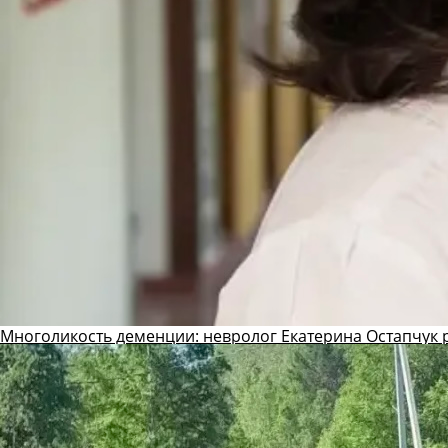
Многоликость деменции: невролог Екатерина Остапчук р