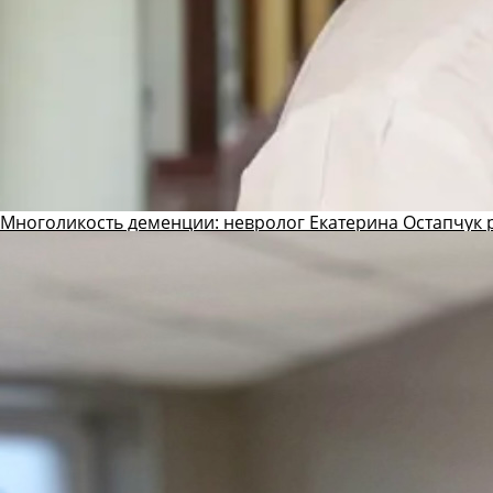
Многоликость деменции: невролог Екатерина Остапчук р