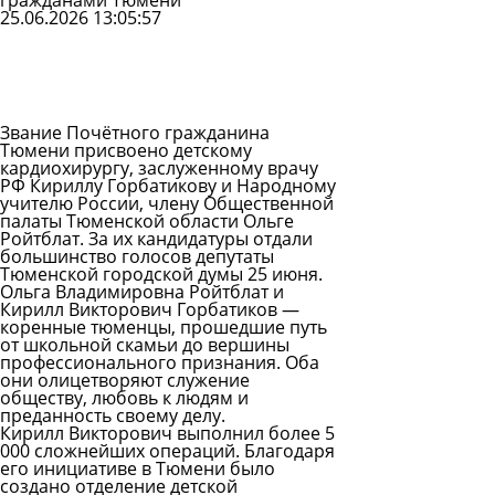
гражданами Тюмени
25.06.2026 13:05:57
Задать
вопрос
Читать
ответы
Звание Почётного гражданина
Тюмени присвоено детскому
кардиохирургу, заслуженному врачу
РФ
Кириллу Горбатикову
и Народному
учителю России, члену Общественной
палаты Тюменской области Ольге
Ройтблат. За их кандидатуры отдали
большинство голосов депутаты
Тюменской городской думы 25 июня.
Ольга Владимировна Ройтблат и
Кирилл Викторович Горбатиков —
коренные тюменцы, прошедшие путь
от школьной скамьи до вершины
профессионального признания. Оба
они олицетворяют служение
обществу, любовь к людям и
преданность своему делу.
Кирилл Викторович выполнил более 5
000 сложнейших операций. Благодаря
его инициативе в Тюмени было
создано отделение детской