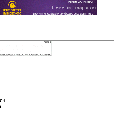
Задать вопрос
Читать ответы
,
дин
е