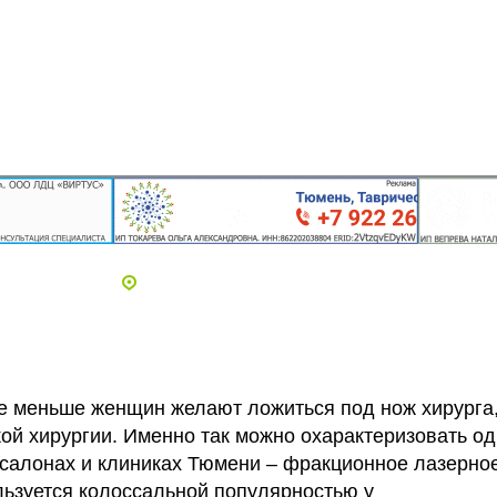
Адреса и телефоны клиник
се меньше женщин желают ложиться под нож хирурга
ой хирургии.
Именно так можно охарактеризовать о
 салонах и клиниках Тюмени
– фракционное лазерно
льзуется колоссальной популярностью у