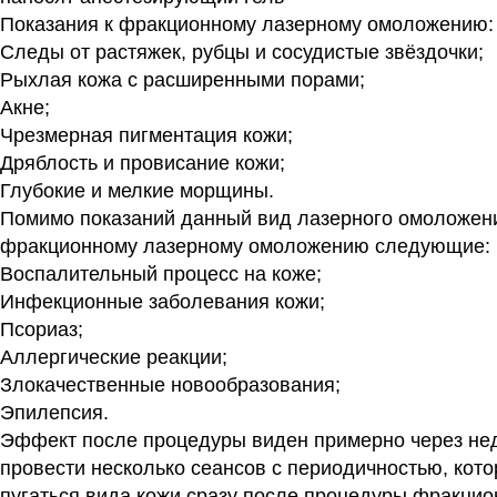
Показания к фракционному лазерному омоложению:
Следы от растяжек, рубцы и сосудистые звёздочки;
Рыхлая кожа с расширенными порами;
Акне;
Чрезмерная пигментация кожи;
Дряблость и провисание кожи;
Глубокие и мелкие морщины.
Помимо показаний данный вид лазерного омоложения
фракционному лазерному омоложению следующие:
Воспалительный процесс на коже;
Инфекционные заболевания кожи;
Псориаз;
Аллергические реакции;
Злокачественные новообразования;
Эпилепсия.
Эффект после процедуры виден примерно через нед
провести несколько сеансов с периодичностью, кот
пугаться вида кожи сразу после процедуры фракцио