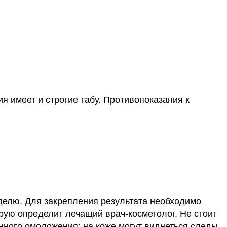
 имеет и строгие табу. Противопоказания к
елю. Для закрепления результата необходимо
орую определит лечащий врач-косметолог.
Не стоит
нного омоложения: на коже могут виднеться следы,