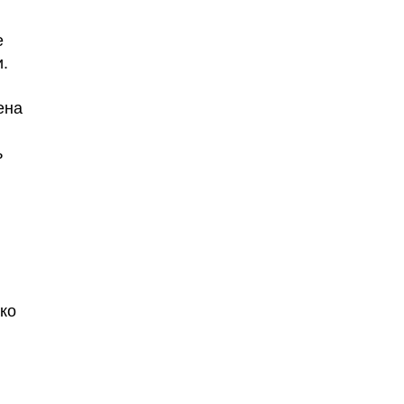
е
.
ена
ь
ко