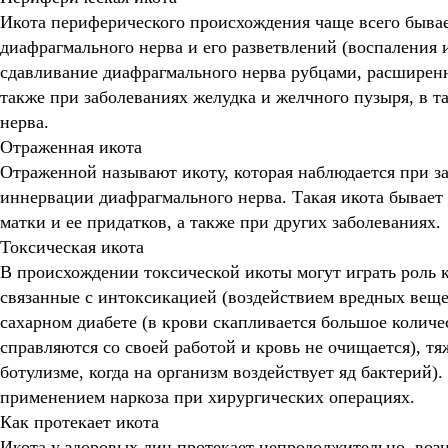
Икота периферического происхождения чаще всего бывае
диафрагмального нерва и его разветвлений (воспаления 
сдавливание диафрагмального нерва рубцами, расширенн
также при заболеваниях желудка и желчного пузыря, в 
нерва.
Отраженная икота
Отраженной называют икоту, которая наблюдается при з
иннервации диафрагмального нерва. Такая икота бывает 
матки и ее придатков, а также при других заболеваниях.
Токсическая икота
В происхождении токсической икоты могут играть роль 
связанные с интоксикацией (воздействием вредных вещес
сахарном диабете (в крови скапливается большое количе
справляются со своей работой и кровь не очищается), 
ботулизме, когда на организм воздействует яд бактерий)
применением наркоза при хирургических операциях.
Как протекает икота
Икота у здоровых лиц протекает непродолжительно, возн