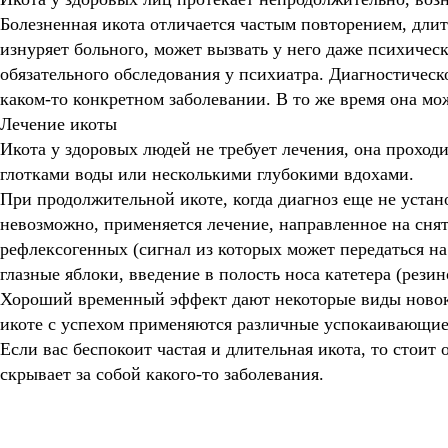
Болезненная икота отличается частым повторением, длите
изнуряет больного, может вызвать у него даже психичес
обязательного обследования у психиатра. Диагностическо
каком-то конкретном заболевании. В то же время она мо
Лечение икоты
Икота у здоровых людей не требует лечения, она проход
глотками воды или несколькими глубокими вдохами.
При продолжительной икоте, когда диагноз еще не уста
невозможно, применяется лечение, направленное на сня
рефлексогенных (сигнал из которых может передаться н
глазные яблоки, введение в полость носа катетера (резин
Хороший временный эффект дают некоторые виды новок
икоте с успехом применяются различные успокаивающие 
Если вас беспокоит частая и длительная икота, то стоит о
скрывает за собой какого-то заболевания.
Все статьи