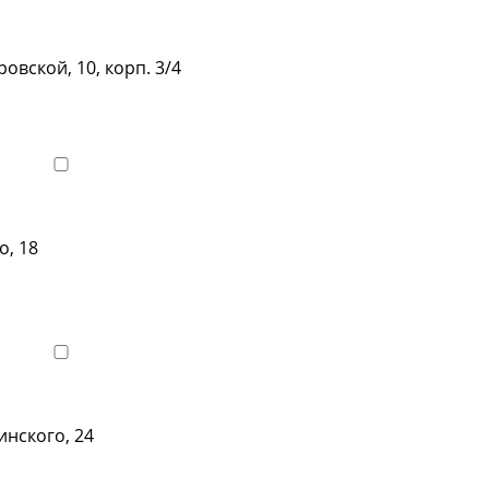
телефоны клиник
овской, 10, корп. 3/4
о, 18
Показать телефон
инского, 24
Показать телефон