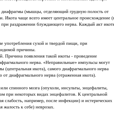
 диафрагмы (мышцы, отделяющий грудную полость от
 Икота чаще всего имеет центральное происхождение (
т при раздражении блуждающего нерва. Каждый акт икот
ле употребления сухой и твердой пищи, при
 видимой причины.
ий. Причина появления такой икоты - проведение
афрагмального нерва. «Неправильные» импульсы могут
ы (центральная икота), самого диафрагмального нерва
о от диафрагмального нерва (отраженная икота).
 или спинного мозга (опухоли, инсульты, энцефалиты,
мом при некоторых видах энцефалитов. К центральной
ая слабость, например, после инфекции) и истерических
 жалость к себе) неврозах.