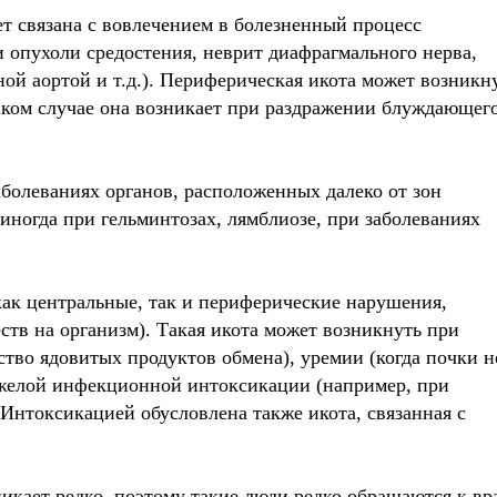
т связана с вовлечением в болезненный процесс
и опухоли средостения, неврит диафрагмального нерва,
ой аортой и т.д.). Периферическая икота может возникн
таком случае она возникает при раздражении блуждающег
аболеваниях органов, расположенных далеко от зон
иногда при гельминтозах, лямблиозе, при заболеваниях
как центральные, так и периферические нарушения,
тв на организм). Такая икота может возникнуть при
ство ядовитых продуктов обмена), уремии (когда почки н
тяжелой инфекционной интоксикации (например, при
. Интоксикацией обусловлена также икота, связанная с
икает редко, поэтому такие люди редко обращаются к вра