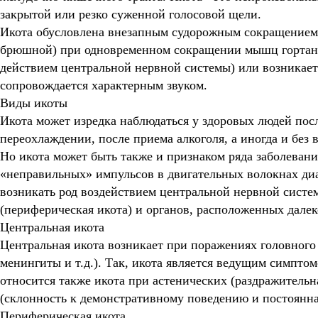
закрытой или резко суженной голосовой щели.
Икота обусловлена внезапным судорожным сокращением
брюшной) при одновременном сокращении мышц гортани.
действием центральной нервной системы) или возникае
сопровождается характерным звуком.
Виды икоты
Икота может изредка наблюдаться у здоровых людей пос
переохлаждении, после приема алкоголя, а иногда и без
Но икота может быть также и признаком ряда заболеван
«неправильных» импульсов в двигательных волокнах ди
возникать род воздействием центральной нервной систем
(периферическая икота) и органов, расположенных далек
Центральная икота
Центральная икота возникает при поражениях головного
менингиты и т.д.). Так, икота является ведущим симпто
относится также икота при астенических (раздражительн
(склонность к демонстративному поведению и постоянная
Периферическая икота