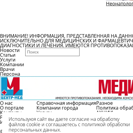
Неонатоло
ВНИМАНИЕ! ИНФОРМАЦИЯ, ПРЕДСТАВЛЕННАЯ НА ДАНН
ИСКЛЮЧИТЕЛЬНО ДЛЯ МЕДИЦИНСКИХ И ФАРМАЦЕВТИЧЕ
ДИАГНОСТИКИ И ЛЕЧЕНИЯ. ИМЕЮТСЯ ПРОТИВОПОКАЗА
Новости
Статьи
Услуги
Компании
Врачи
Персона
О нас
Справочная информация
Разное
О портале
Компании города
Политика обра
Контакты
Услуги
АКЦИИ
Реклама
Врачи
Используюя сайт вы даете согласие на обработку
Использование
Справочник болезней
файлов cookie и соглашаетесь с политикой обработки
Вопрос/ответ
персональных данных.
© 2009-2026 г.