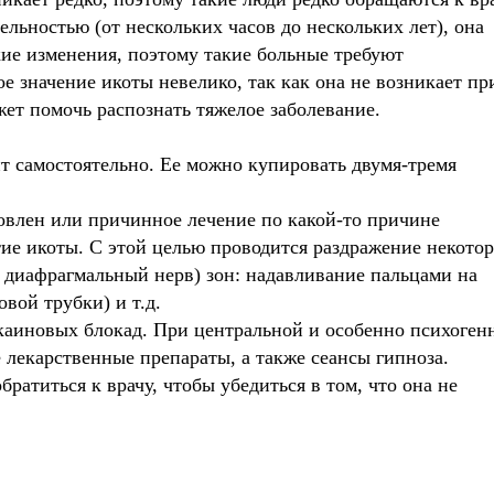
льностью (от нескольких часов до нескольких лет), она
кие изменения, поэтому такие больные требуют
е значение икоты невелико, так как она не возникает пр
жет помочь распознать тяжелое заболевание.
ит самостоятельно. Ее можно купировать двумя-тремя
новлен или причинное лечение по какой-то причине
тие икоты. С этой целью проводится раздражение некото
а диафрагмальный нерв) зон: надавливание пальцами на
овой трубки) и т.д.
аиновых блокад. При центральной и особенно психоген
лекарственные препараты, а также сеансы гипноза.
братиться к врачу, чтобы убедиться в том, что она не