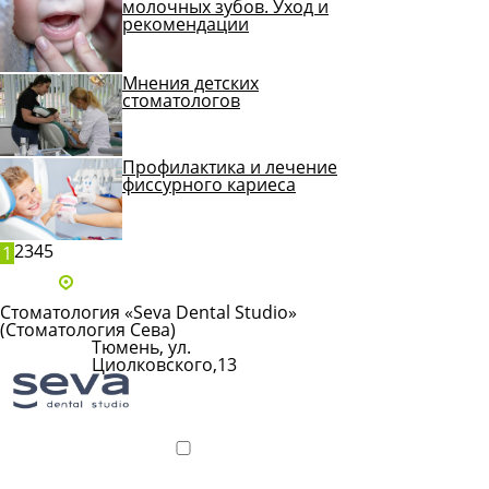
молочных зубов. Уход и
рекомендации
Мнения детских
стоматологов
Профилактика и лечение
фиссурного кариеса
2
3
4
5
1
Адреса и телефоны клиник
Стоматология «Seva Dental Studio»
(Стоматология Сева)
Тюмень, ул.
Циолковского,13
Показать
телефон
Подробнее