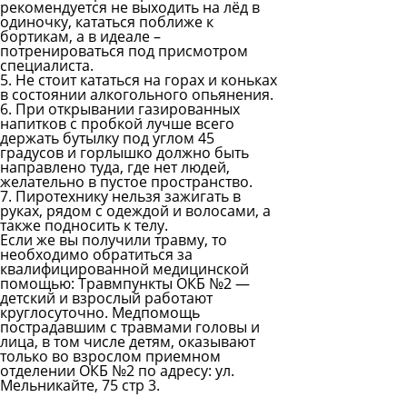
рекомендуется не выходить на лёд в
одиночку, кататься поближе к
бортикам, а в идеале –
потренироваться под присмотром
специалиста.
5. Не стоит кататься на горах и коньках
в состоянии алкогольного опьянения.
6. При открывании газированных
напитков с пробкой лучше всего
держать бутылку под углом 45
градусов и горлышко должно быть
направлено туда, где нет людей,
желательно в пустое пространство.
7. Пиротехнику нельзя зажигать в
руках, рядом с одеждой и волосами, а
также подносить к телу.
Если же вы получили травму, то
необходимо обратиться за
квалифицированной медицинской
помощью: Травмпункты ОКБ №2 —
детский и взрослый работают
круглосуточно. Медпомощь
пострадавшим с травмами головы и
лица, в том числе детям, оказывают
только во взрослом приемном
отделении ОКБ №2 по адресу: ул.
Мельникайте, 75 стр 3.