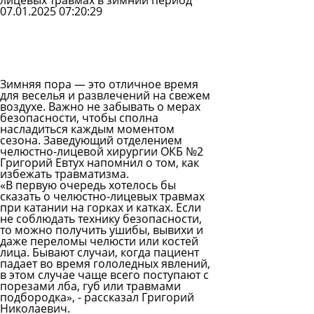
лицевых травмах в зимний период
07.01.2025 07:20:29
Задать
вопрос
Читать
ответы
Зимняя пора — это отличное время
для веселья и развлечений на свежем
воздухе. Важно не забывать о мерах
безопасности, чтобы сполна
насладиться каждым моментом
сезона. Заведующий отделением
челюстно-лицевой хирургии ОКБ №2
Григорий Евтух напомнил о том, как
избежать травматизма.
«В первую очередь хотелось бы
сказать о челюстно-лицевых травмах
при катании на горках и катках. Если
не соблюдать технику безопасности,
то можно получить ушибы, вывихи и
даже переломы челюсти или костей
лица. Бывают случаи, когда пациент
падает во время гололедных явлений,
в этом случае чаще всего поступают с
порезами лба, губ или травмами
подбородка», - рассказал Григорий
Николаевич.