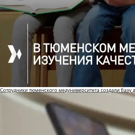
Сотрудники тюменского медуниверситета создали базу 