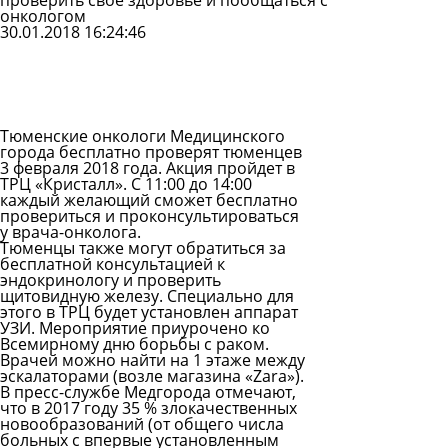
проверить свое здоровье и пообщаться с
онкологом
30.01.2018 16:24:46
Задать
вопрос
Читать
ответы
Тюменские онкологи Медицинского
города бесплатно проверят тюменцев
3 февраля 2018 года. Акция пройдет в
ТРЦ «Кристалл». С 11:00 до 14:00
каждый желающий сможет бесплатно
провериться и проконсультироваться
у
врача-онколога
.
Тюменцы также могут обратиться за
бесплатной консультацией к
эндокринологу и проверить
щитовидную железу. Специально для
этого в ТРЦ будет установлен аппарат
УЗИ. Мероприятие приурочено ко
Всемирному дню борьбы с раком.
Врачей можно найти на 1 этаже между
эскалаторами (возле магазина «Zara»).
В пресс-службе Медгорода отмечают,
что в 2017 году 35 % злокачественных
новообразований (от общего числа
больных с впервые установленным