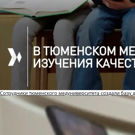
Сотрудники тюменского медуниверситета создали базу 