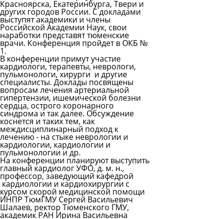
Красноярска, Екатеринбурга, Твери и
других городов России. С докладами
выступят академики и члены
Российской Академии Наук, свои
наработки представят тюменские
врачи. Конференция пройдет в ОКБ №
1.
В конференции примут участие
кардиологи, терапевты, неврологи,
пульмонологи, хирурги и другие
специалисты. Доклады посвящены
вопросам лечения артериальной
гипертензии, ишемической болезни
сердца, острого коронарного
синдрома и так далее. Обсуждение
коснется и таких тем, как
междисциплинарный подход к
лечению - на стыке неврологии и
кардиологии, кардиологии и
пульмонологии и др.
На конференции планируют выступить
главный кардиолог УФО, д. м. н.,
профессор, заведующий кафедрой
кардиологии и кардиохирургии с
курсом скорой медицинской помощи
ИНПР ТюмГМУ
Сергей Васильевич
Шалаев
, ректор Тюменского ГМУ,
академик РАН
Ирина Васильевна