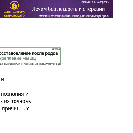
Задать вопрос
Читать ответы
 и
 познания и
к их точному
я причинных