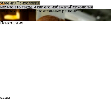
томления
Психология
: что это такое и как его избежать
Психология
ная опека или самостоятельные решения и
?
Психология
ессом