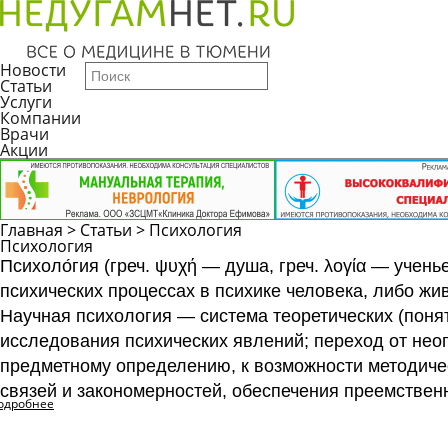
Новости
Статьи
Услуги
Компании
Врачи
Акции
Главная
>
Статьи
>
Психология
Психология
Психоло́гия
(греч. ψυχή — душа, греч. λογία — учен
психических процессах в психике человека, либо жи
Научная психология
— система теоретических (поня
исследования психических явлений; переход от неог
предметному определению, к возможности методиче
связей и закономерностей, обеспечения преемственн
одробнее