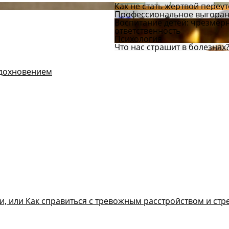
Как не стать жертвой переу
Профессиональное выгорание
Воспитание детей: чрезмер
ответственность
Психология
Что нас страшит в болезнях
дохновением
и, или Как справиться с тревожным расстройством и стр