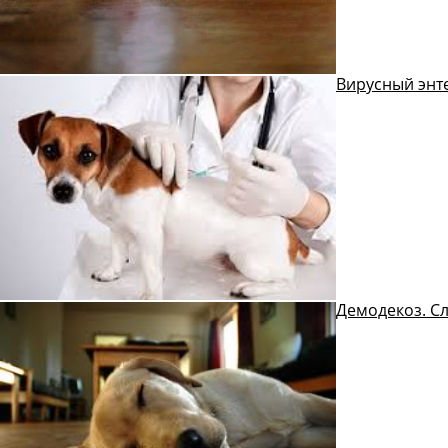
Вирусный энте
Демодекоз. С