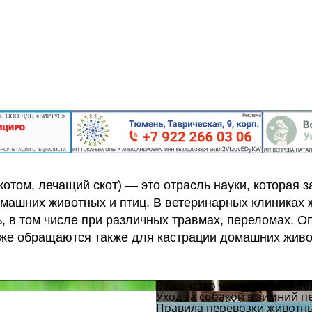
скотом, лечащий скот) — это отрасль науки, которая 
омашних животных и птиц.
В ветеринарных клиниках
в том числе при различных травмах, переломах. О
кже обращаются также для кастрации домашних живо
Бешенство у кошки. Как пре
Уход за собакой в зимний п
Правила перевозки животны