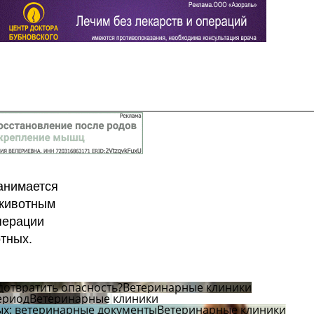
Задать вопрос
Читать ответы
занимается
 животным
перации
тных.
дотвратить опасность?
Ветеринарные клиники
ериод
Ветеринарные клиники
х: ветеринарные документы
Ветеринарные клиники