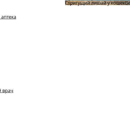
Стригущий лишай у кошек
В
 аптека
 врач