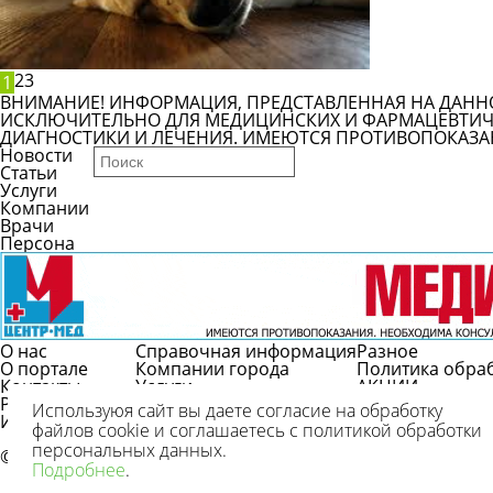
2
3
1
ВНИМАНИЕ! ИНФОРМАЦИЯ, ПРЕДСТАВЛЕННАЯ НА ДАНН
ИСКЛЮЧИТЕЛЬНО ДЛЯ МЕДИЦИНСКИХ И ФАРМАЦЕВТИЧЕ
ДИАГНОСТИКИ И ЛЕЧЕНИЯ. ИМЕЮТСЯ ПРОТИВОПОКАЗА
Новости
Статьи
Услуги
Компании
Врачи
Персона
О нас
Справочная информация
Разное
О портале
Компании города
Политика обра
Контакты
Услуги
АКЦИИ
Реклама
Врачи
Используюя сайт вы даете согласие на обработку
Использование
Справочник болезней
файлов cookie и соглашаетесь с политикой обработки
Вопрос/ответ
персональных данных.
© 2009-2026 г.
Подробнее
.