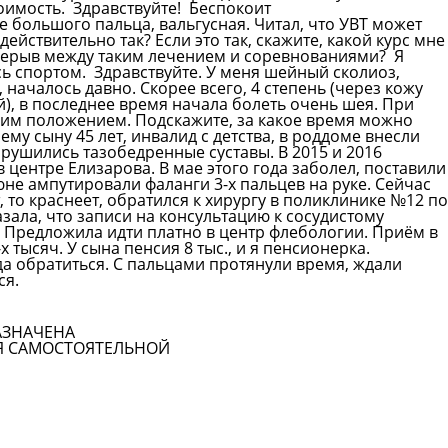
тоимость.
Здравствуйте! Беспокоит
большого пальца, вальгусная. Читал, что УВТ может
действительно так? Если это так, скажите, какой курс мне
рерыв между таким лечением и соревнованиями? Я
сь спортом.
Здравствуйте. У меня шейный сколиоз,
началось давно. Скорее всего, 4 степень (через кожу
й), в последнее время начала болеть очень шея. При
чим положением. Подскажите, за какое время можно
ему сыну 45 лет, инвалид с детства, в роддоме внесли
рушились тазобедренные суставы. В 2015 и 2016
 центре Елизарова. В мае этого года заболел, поставили
юне ампутировали фаланги 3-х пальцев на руке. Сейчас
т, то краснеет, обратился к хирургу в поликлинике №12 по
азала, что записи на консультацию к сосудистому
ь. Предложила идти платно в центр флебологии. Приём в
х тысяч. У сына пенсия 8 тыс., и я пенсионерка.
да обратиться. С пальцами протянули время, ждали
ся.
Смотреть все вопросы
АЗНАЧЕНА
Я САМОСТОЯТЕЛЬНОЙ