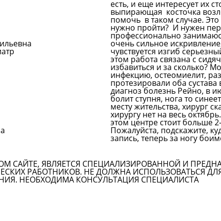
есть, и еще интересует их с
выпирающая косточка возле 
помочь в таком случае. Это 
нужно пройти? И нужен пе
профессионально занимаю
сильевна
очень сильное искривление, 
иатр
чувствуется изгиб серьезны
этом работа связана с сидя
избавиться и за сколько?
Мо
инфекцию, остеомиелит, раз
протезировали оба сустава в
диагноз болезнь Рейно, в и
болит ступня, нога то синее
месту жительства, хирург ск
хирургу нет на весь октябр
этом центре стоит больше 2-
на
Пожалуйста, подскажите, ку
запись, теперь за ногу боим
Задать вопрос врачу
ОМ САЙТЕ, ЯВЛЯЕТСЯ СПЕЦИАЛИЗИРОВАННОЙ И ПРЕДН
СКИХ РАБОТНИКОВ. НЕ ДОЛЖНА ИСПОЛЬЗОВАТЬСЯ ДЛ
НИЯ. НЕОБХОДИМА КОНСУЛЬТАЦИЯ СПЕЦИАЛИСТА