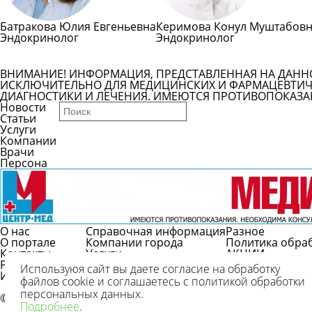
Батракова Юлия Евгеньевна
Керимова Конул Муштабов
Эндокринолог
Эндокринолог
ВНИМАНИЕ! ИНФОРМАЦИЯ, ПРЕДСТАВЛЕННАЯ НА ДАНН
ИСКЛЮЧИТЕЛЬНО ДЛЯ МЕДИЦИНСКИХ И ФАРМАЦЕВТИЧЕ
ДИАГНОСТИКИ И ЛЕЧЕНИЯ. ИМЕЮТСЯ ПРОТИВОПОКАЗА
Новости
Статьи
Услуги
Компании
Врачи
Персона
О нас
Справочная информация
Разное
О портале
Компании города
Политика обра
Контакты
Услуги
АКЦИИ
Реклама
Врачи
Используюя сайт вы даете согласие на обработку
Использование
Справочник болезней
файлов cookie и соглашаетесь с политикой обработки
Вопрос/ответ
персональных данных.
© 2009-2026 г.
Подробнее
.