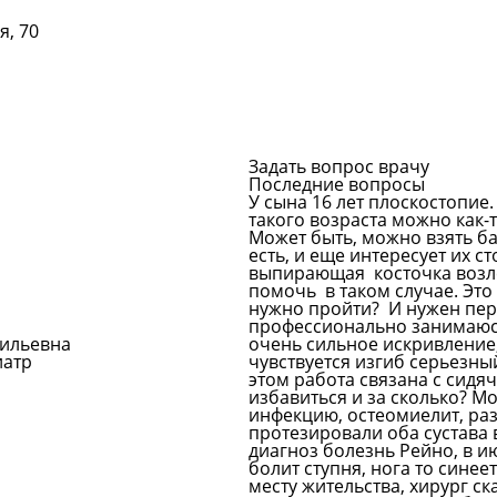
я, 70
Подробнее
Задать вопрос врачу
Последние вопросы
У сына 16 лет плоскостопие.
такого возраста можно как
Может быть, можно взять ба
есть, и еще интересует их с
выпирающая косточка возле 
помочь в таком случае. Это 
нужно пройти? И нужен пе
профессионально занимаю
сильевна
очень сильное искривление, 
иатр
чувствуется изгиб серьезны
этом работа связана с сидя
избавиться и за сколько?
Мо
инфекцию, остеомиелит, раз
протезировали оба сустава в
диагноз болезнь Рейно, в и
болит ступня, нога то синее
месту жительства, хирург ск