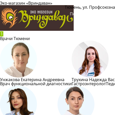
Эко-магазин «Вриндаван»
Тюмень, ул. Профсоюзна
Показать телефон
1
Врачи Тюмени
Унжакова Екатерина Андреевна
Трухина Надежда Ва
Врач функциональной диагностики
Гастроэнтеролог
Пед