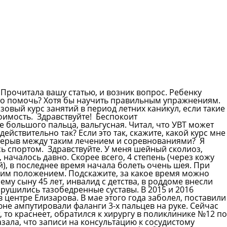
 Прочитала вашу статью, и возник вопрос. Ребенку
-то помочь? Хотя бы научить правильным упражнениям.
зовый курс занятий в период летних каникул, если такие
тоимость.
Здравствуйте! Беспокоит
большого пальца, вальгусная. Читал, что УВТ может
действительно так? Если это так, скажите, какой курс мне
рерыв между таким лечением и соревнованиями? Я
сь спортом.
Здравствуйте. У меня шейный сколиоз,
началось давно. Скорее всего, 4 степень (через кожу
й), в последнее время начала болеть очень шея. При
чим положением. Подскажите, за какое время можно
ему сыну 45 лет, инвалид с детства, в роддоме внесли
рушились тазобедренные суставы. В 2015 и 2016
 центре Елизарова. В мае этого года заболел, поставили
юне ампутировали фаланги 3-х пальцев на руке. Сейчас
т, то краснеет, обратился к хирургу в поликлинике №12 по
азала, что записи на консультацию к сосудистому