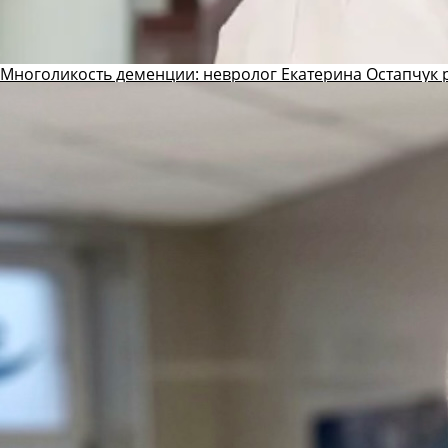
Многоликость деменции: невролог Екатерина Остапчук р