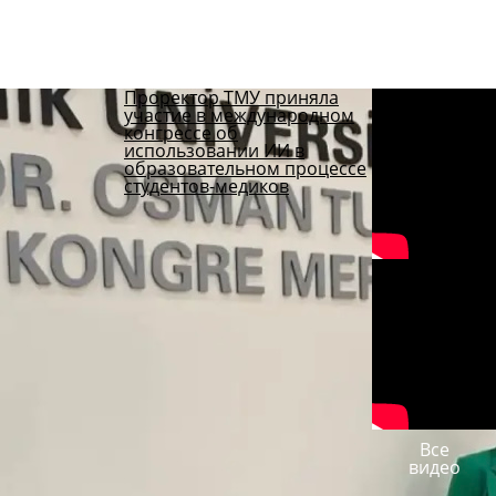
вопрос
Читать
ответы
Проректор ТМУ приняла
участие в международном
конгрессе об
использовании ИИ в
образовательном процессе
студентов-медиков
Все
видео