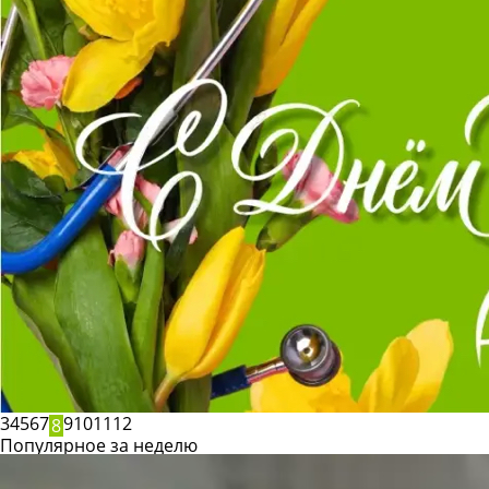
3
4
5
6
7
9
10
11
12
8
Популярное за неделю