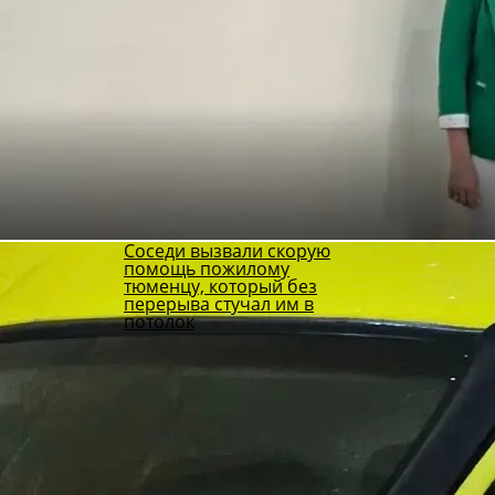
Соседи вызвали скорую
помощь пожилому
тюменцу, который без
перерыва стучал им в
потолок