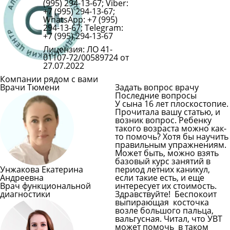
(995) 294-13-67; Viber:
+7 (995) 294-13-67;
WhatsApp: +7 (995)
294-13-67; Telegram:
+7 (995) 294-13-67
Лицензия: ЛО 41-
01107-72/00589724 от
27.07.2022
Компании рядом с вами
Врачи Тюмени
Задать вопрос врачу
Последние вопросы
У сына 16 лет плоскостопие.
Прочитала вашу статью, и
возник вопрос. Ребенку
такого возраста можно как-
то помочь? Хотя бы научить
правильным упражнениям.
Может быть, можно взять
базовый курс занятий в
Унжакова Екатерина
период летних каникул,
Андреевна
если такие есть, и еще
Врач функциональной
интересует их стоимость.
диагностики
Здравствуйте! Беспокоит
выпирающая косточка
возле большого пальца,
вальгусная. Читал, что УВТ
может помочь в таком