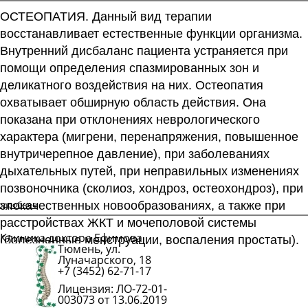
ОСТЕОПАТИЯ. Данный вид терапии
восстанавливает естественные функции организма.
Внутренний дисбаланс пациента устраняется при
помощи определения спазмированных зон и
деликатного воздействия на них. Остеопатия
охватывает обширную область действия. Она
показана при отклонениях неврологического
характера (мигрени, перенапряжения, повышенное
внутричерепное давление), при заболеваниях
дыхательных путей, при неправильных изменениях
позвоночника (сколиоз, хондроз, остеохондроз), при
одробнее
злокачественных новообразованиях, а также при
расстройствах ЖКТ и мочеполовой системы
Клиника доктора Ефимова
(болезненные менструации, воспаления простаты).
Тюмень, ул.
Подробнее
Луначарского, 18
+7 (3452) 62-71-17
Лицензия: ЛО-72-01-
003073 от 13.06.2019