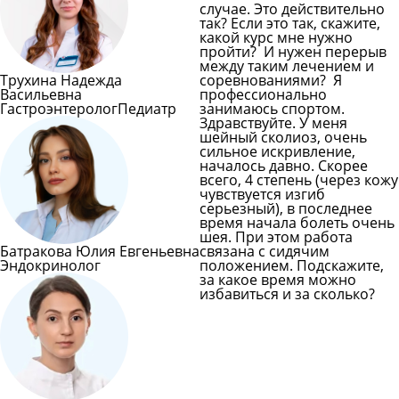
случае. Это действительно
так? Если это так, скажите,
какой курс мне нужно
пройти? И нужен перерыв
между таким лечением и
Трухина Надежда
соревнованиями? Я
Васильевна
профессионально
Гастроэнтеролог
Педиатр
занимаюсь спортом.
Здравствуйте. У меня
шейный сколиоз, очень
сильное искривление,
началось давно. Скорее
всего, 4 степень (через кожу
чувствуется изгиб
серьезный), в последнее
время начала болеть очень
шея. При этом работа
Батракова Юлия Евгеньевна
связана с сидячим
Эндокринолог
положением. Подскажите,
за какое время можно
избавиться и за сколько?
Задать вопрос врачу
Смотреть все вопросы