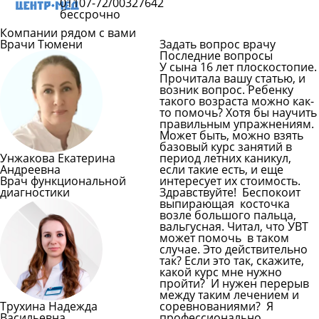
01107-72/00327642
бессрочно
Компании рядом с вами
Врачи Тюмени
Задать вопрос врачу
Последние вопросы
У сына 16 лет плоскостопие.
Прочитала вашу статью, и
возник вопрос. Ребенку
такого возраста можно как-
то помочь? Хотя бы научить
правильным упражнениям.
Может быть, можно взять
базовый курс занятий в
Унжакова Екатерина
период летних каникул,
Андреевна
если такие есть, и еще
Врач функциональной
интересует их стоимость.
диагностики
Здравствуйте! Беспокоит
выпирающая косточка
возле большого пальца,
вальгусная. Читал, что УВТ
может помочь в таком
случае. Это действительно
так? Если это так, скажите,
какой курс мне нужно
пройти? И нужен перерыв
между таким лечением и
Трухина Надежда
соревнованиями? Я
Васильевна
профессионально