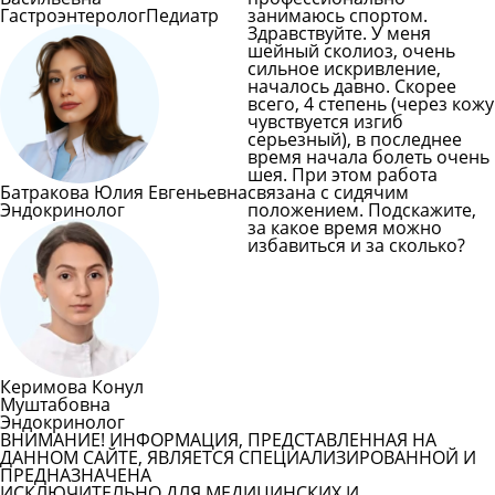
Гастроэнтеролог
Педиатр
занимаюсь спортом.
Здравствуйте. У меня
шейный сколиоз, очень
сильное искривление,
началось давно. Скорее
всего, 4 степень (через кожу
чувствуется изгиб
серьезный), в последнее
время начала болеть очень
шея. При этом работа
Батракова Юлия Евгеньевна
связана с сидячим
Эндокринолог
положением. Подскажите,
за какое время можно
избавиться и за сколько?
Задать вопрос врачу
Смотреть все вопросы
Керимова Конул
Муштабовна
Эндокринолог
ВНИМАНИЕ! ИНФОРМАЦИЯ, ПРЕДСТАВЛЕННАЯ НА
ДАННОМ САЙТЕ, ЯВЛЯЕТСЯ СПЕЦИАЛИЗИРОВАННОЙ И
ПРЕДНАЗНАЧЕНА
ИСКЛЮЧИТЕЛЬНО ДЛЯ МЕДИЦИНСКИХ И