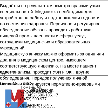
Выдаётся по результатам осмотра врачами узких
специальностей. Медкнижка необходима для
устройства на работу и подтверждения годности
по состоянию здоровья. Первичное и регулярное
обследование обязаны проходить работники
пищевой промышленности и сферы услуг,
сотрудники медицинских и образовательных
учреждений.
Медицинскую книжку можно оформить за один или
два дня в медицинском центре, имеющем
соответствующую лицензию. На месте пациент
одробнее
сдаёт анализы, проходит УЗИ и ЭКГ, другие
обследования. Порядок получения личной
Центр-Мед, ООО
медкнижки регулируется нормативно-правовыми
Тюмень, ул.
Подробнее
актами Минздрава России.
Суходольская, 23
+7 (3452) 500-105, +7
(3452) 500-977
Лицензия: Л0 41-