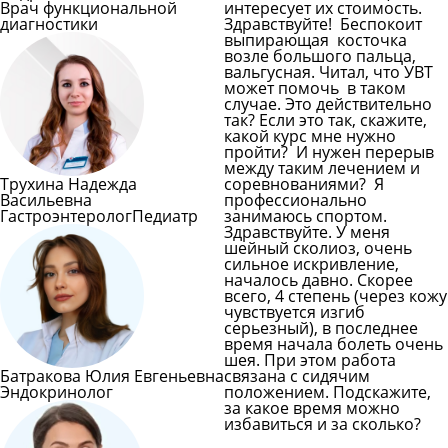
Врач функциональной
интересует их стоимость.
диагностики
Здравствуйте! Беспокоит
выпирающая косточка
возле большого пальца,
вальгусная. Читал, что УВТ
может помочь в таком
случае. Это действительно
так? Если это так, скажите,
какой курс мне нужно
пройти? И нужен перерыв
между таким лечением и
Трухина Надежда
соревнованиями? Я
Васильевна
профессионально
Гастроэнтеролог
Педиатр
занимаюсь спортом.
Здравствуйте. У меня
шейный сколиоз, очень
сильное искривление,
началось давно. Скорее
всего, 4 степень (через кожу
чувствуется изгиб
серьезный), в последнее
время начала болеть очень
шея. При этом работа
Батракова Юлия Евгеньевна
связана с сидячим
Эндокринолог
положением. Подскажите,
за какое время можно
избавиться и за сколько?