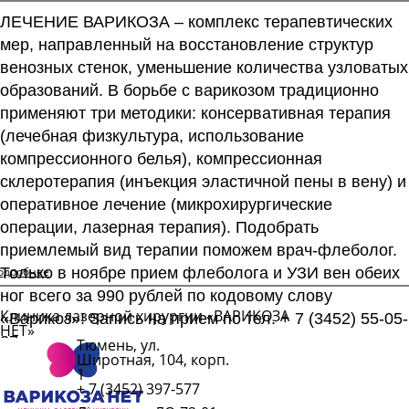
ЛЕЧЕНИЕ ВАРИКОЗА – комплекс терапевтических
мер, направленный на восстановление структур
венозных стенок, уменьшение количества узловатых
образований. В борьбе с варикозом традиционно
применяют три методики: консервативная терапия
(лечебная физкультура, использование
компрессионного белья), компрессионная
склеротерапия (инъекция эластичной пены в вену) и
оперативное лечение (микрохирургические
операции, лазерная терапия). Подобрать
приемлемый вид терапии поможем врач-флеболог.
одробнее
Только в ноябре прием флеболога и УЗИ вен обеих
ног всего за 990 рублей по кодовому слову
Клиника лазерной хирургии «ВАРИКОЗА
«Варикоз»! Запись на прием по тел. + 7 (3452) 55-05-
НЕТ»
27.
Тюмень, ул.
Подробнее
Широтная, 104, корп.
1
+ 7 (3452) 397-577