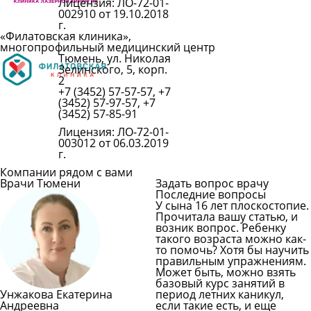
Лицензия: ЛО-72-01-
002910 от 19.10.2018
г.
«Филатовская клиника»,
многопрофильный медицинский центр
Тюмень, ул. Николая
Подробнее
Зелинского, 5, корп.
2
+7 (3452) 57-57-57, +7
(3452) 57-97-57, +7
(3452) 57-85-91
Лицензия: ЛО-72-01-
003012 от 06.03.2019
г.
Компании рядом с вами
Врачи Тюмени
Задать вопрос врачу
Последние вопросы
У сына 16 лет плоскостопие.
Прочитала вашу статью, и
возник вопрос. Ребенку
такого возраста можно как-
то помочь? Хотя бы научить
правильным упражнениям.
Может быть, можно взять
базовый курс занятий в
Унжакова Екатерина
период летних каникул,
Андреевна
если такие есть, и еще