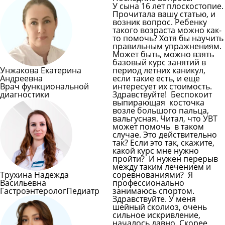
У сына 16 лет плоскостопие.
Прочитала вашу статью, и
возник вопрос. Ребенку
такого возраста можно как-
то помочь? Хотя бы научить
правильным упражнениям.
Может быть, можно взять
базовый курс занятий в
Унжакова Екатерина
период летних каникул,
Андреевна
если такие есть, и еще
Врач функциональной
интересует их стоимость.
диагностики
Здравствуйте! Беспокоит
выпирающая косточка
возле большого пальца,
вальгусная. Читал, что УВТ
может помочь в таком
случае. Это действительно
так? Если это так, скажите,
какой курс мне нужно
пройти? И нужен перерыв
между таким лечением и
Трухина Надежда
соревнованиями? Я
Васильевна
профессионально
Гастроэнтеролог
Педиатр
занимаюсь спортом.
Здравствуйте. У меня
шейный сколиоз, очень
сильное искривление,
началось давно. Скорее