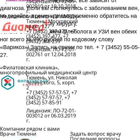
ограничения по применению, все зависит от
Лицензия: ЛО-72-01-
002910 от 19.10.2018
диагноза. Если вы столкнулись с заболеванием вен,
г.
не теряйте времени и своевременно обратитесь на
Медицинский центр «ДИАМЕД+»
Тюмень, Московский
прием к сосудистому хирургу.
Подробнее
тракт, 127
+7 (3452) 397-377, +7
Только в ноябре прием флеболога и УЗИ вен обеих
(3452) 397-477, +7
ног всего за 990 рублей по кодовому слову
(3452) 388-299
«Варикоз»! Запись на прием по тел. + 7 (3452) 55-05-
Лицензия: ЛО-72-01-
002761 от 12.04.2018
27.
г.
«Филатовская клиника»,
многопрофильный медицинский центр
Тюмень, ул. Николая
Подробнее
Зелинского, 5, корп.
2
+7 (3452) 57-57-57, +7
(3452) 57-97-57, +7
(3452) 57-85-91
Лицензия: ЛО-72-01-
003012 от 06.03.2019
г.
Компании рядом с вами
Врачи Тюмени
Задать вопрос врачу
Последние вопросы