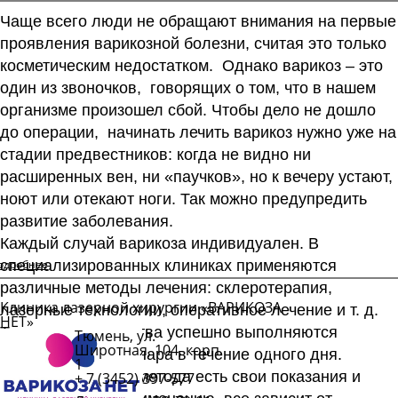
Чаще всего люди не обращают внимания на первые
проявления варикозной болезни, считая это только
косметическим недостатком. Однако варикоз – это
один из звоночков, говорящих о том, что в нашем
организме произошел сбой. Чтобы дело не дошло
до операции, начинать лечить варикоз нужно уже на
стадии предвестников: когда не видно ни
расширенных вен, ни «паучков», но к вечеру устают,
ноют или отекают ноги. Так можно предупредить
развитие заболевания.
Каждый случай варикоза индивидуален. В
одробнее
специализированных клиниках применяются
различные методы лечения: склеротерапия,
Клиника лазерной хирургии «ВАРИКОЗА
лазерные технологии, оперативное лечение и т. д.
НЕТ»
Такие вмешательства успешно выполняются
Тюмень, ул.
Подробнее
Широтная, 104, корп.
в условиях стационара в течение одного дня.
1
Однако у каждого метода есть свои показания и
+ 7 (3452) 397-577