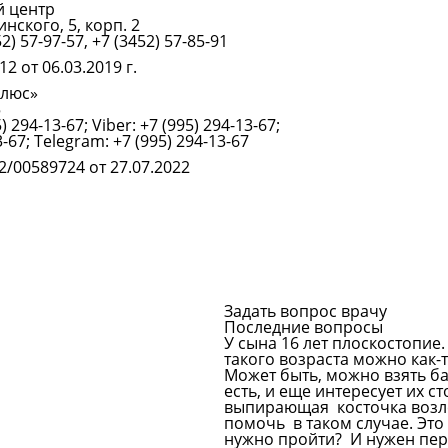
й центр
нского, 5, корп. 2
Подробнее
52) 57-97-57, +7 (3452) 57-85-91
2 от 06.03.2019 г.
Плюс»
5
Подробнее
) 294-13-67; Viber: +7 (995) 294-13-67;
-67; Telegram: +7 (995) 294-13-67
2/00589724 от 27.07.2022
Задать вопрос врачу
Последние вопросы
У сына 16 лет плоскостопие.
такого возраста можно как
Может быть, можно взять ба
есть, и еще интересует их с
выпирающая косточка возле 
помочь в таком случае. Это 
нужно пройти? И нужен пе