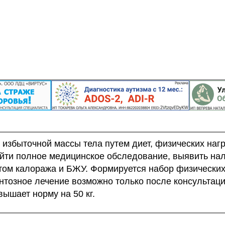
ыточной массы тела путем диет, физических нагру
йти полное медицинское обследование, выявить на
том калоража и БЖУ. Формируется набор физических
ентозное лечение возможно только после консультац
вышает норму на 50 кг.