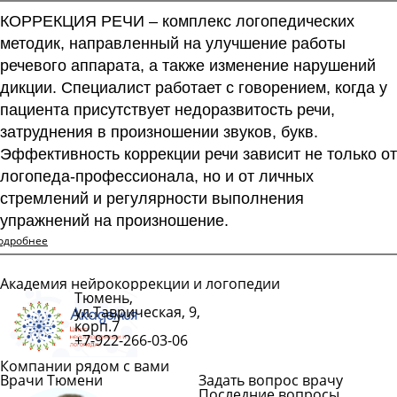
КОРРЕКЦИЯ РЕЧИ – комплекс логопедических
методик, направленный на улучшение работы
речевого аппарата, а также изменение нарушений
дикции. Специалист работает с говорением, когда у
пациента присутствует недоразвитость речи,
затруднения в произношении звуков, букв.
Эффективность коррекции речи зависит не только от
логопеда-профессионала, но и от личных
стремлений и регулярности выполнения
упражнений на произношение.
одробнее
Академия нейрокоррекции и логопедии
Тюмень,
Подробнее
ул.Таврическая, 9,
корп.7
+7-922-266-03-06
Компании рядом с вами
Врачи Тюмени
Задать вопрос врачу
Последние вопросы