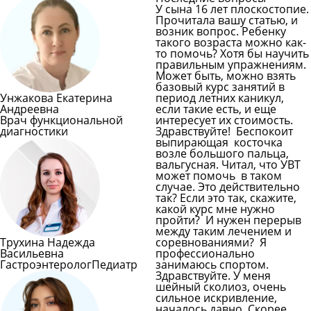
У сына 16 лет плоскостопие.
Прочитала вашу статью, и
возник вопрос. Ребенку
такого возраста можно как-
то помочь? Хотя бы научить
правильным упражнениям.
Может быть, можно взять
базовый курс занятий в
Унжакова Екатерина
период летних каникул,
Андреевна
если такие есть, и еще
Врач функциональной
интересует их стоимость.
диагностики
Здравствуйте! Беспокоит
выпирающая косточка
возле большого пальца,
вальгусная. Читал, что УВТ
может помочь в таком
случае. Это действительно
так? Если это так, скажите,
какой курс мне нужно
пройти? И нужен перерыв
между таким лечением и
Трухина Надежда
соревнованиями? Я
Васильевна
профессионально
Гастроэнтеролог
Педиатр
занимаюсь спортом.
Здравствуйте. У меня
шейный сколиоз, очень
сильное искривление,
началось давно. Скорее