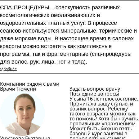
СПА-ПРОЦЕДУРЫ – совокупность различных
косметологических омолаживающих и
оздоровительных платных услуг. В процессе
сеансов используются минеральные, термические и
даже морские воды. В настоящее время в салонах
красоты можно встретить как комплексные
программы, так и фрагментарные (спа-процедуры
для волос, рук, лица, ног и тела).
одробнее
Компании рядом с вами
Врачи Тюмени
Задать вопрос врачу
Последние вопросы
У сына 16 лет плоскостопие.
Прочитала вашу статью, и
возник вопрос. Ребенку
такого возраста можно как-
то помочь? Хотя бы научить
правильным упражнениям.
Может быть, можно взять
базовый курс занятий в
Унжакова Екатерина
период летних каникул,