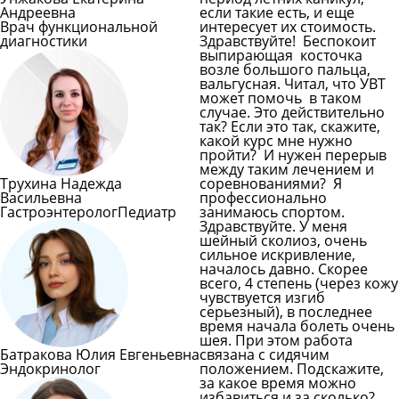
Андреевна
если такие есть, и еще
Врач функциональной
интересует их стоимость.
диагностики
Здравствуйте! Беспокоит
выпирающая косточка
возле большого пальца,
вальгусная. Читал, что УВТ
может помочь в таком
случае. Это действительно
так? Если это так, скажите,
какой курс мне нужно
пройти? И нужен перерыв
между таким лечением и
Трухина Надежда
соревнованиями? Я
Васильевна
профессионально
Гастроэнтеролог
Педиатр
занимаюсь спортом.
Здравствуйте. У меня
шейный сколиоз, очень
сильное искривление,
началось давно. Скорее
всего, 4 степень (через кожу
чувствуется изгиб
серьезный), в последнее
время начала болеть очень
шея. При этом работа
Батракова Юлия Евгеньевна
связана с сидячим
Эндокринолог
положением. Подскажите,
за какое время можно
избавиться и за сколько?