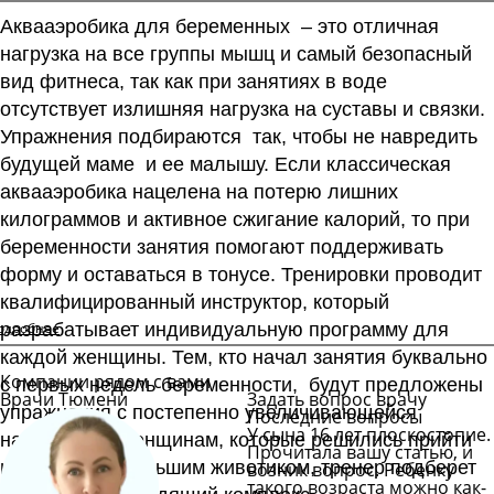
Аквааэробика для беременных
– это отличная
нагрузка на все группы мышц и самый безопасный
вид фитнеса, так как при занятиях в воде
отсутствует излишняя нагрузка на суставы и связки.
Упражнения подбираются так, чтобы не навредить
будущей маме и ее малышу. Если классическая
аквааэробика нацелена на потерю лишних
килограммов и активное сжигание калорий, то при
беременности занятия помогают поддерживать
форму и оставаться в тонусе. Тренировки проводит
квалифицированный инструктор, который
одробнее
разрабатывает индивидуальную программу для
каждой женщины. Тем, кто начал занятия буквально
Компании рядом с вами
с первых недель беременности, будут предложены
Врачи Тюмени
Задать вопрос врачу
упражнения с постепенно увеличивающейся
Последние вопросы
У сына 16 лет плоскостопие.
нагрузкой. А женщинам, которые решились прийти
Прочитала вашу статью, и
на занятия с большим животиком, тренер подберет
возник вопрос. Ребенку
такого возраста можно как-