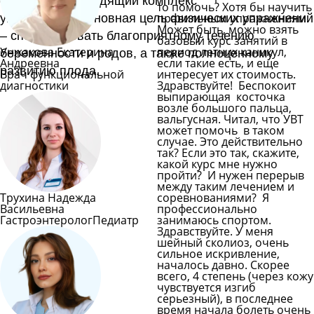
специальный щадящий комплекс
то помочь? Хотя бы научить
правильным упражнениям.
упражнений. Основная цель физических упражнений
Может быть, можно взять
– способствовать благоприятному течению
базовый курс занятий в
Унжакова Екатерина
период летних каникул,
беременности и родов, а также полноценному
Андреевна
если такие есть, и еще
развитию плода.
Врач функциональной
интересует их стоимость.
диагностики
Здравствуйте! Беспокоит
выпирающая косточка
возле большого пальца,
вальгусная. Читал, что УВТ
может помочь в таком
случае. Это действительно
так? Если это так, скажите,
какой курс мне нужно
пройти? И нужен перерыв
между таким лечением и
Трухина Надежда
соревнованиями? Я
Васильевна
профессионально
Гастроэнтеролог
Педиатр
занимаюсь спортом.
Здравствуйте. У меня
шейный сколиоз, очень
сильное искривление,
началось давно. Скорее
всего, 4 степень (через кожу
чувствуется изгиб
серьезный), в последнее
время начала болеть очень