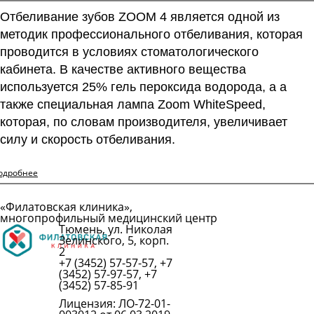
Отбеливание зубов ZOOM 4 является одной из
методик профессионального отбеливания, которая
проводится в условиях стоматологического
кабинета. В качестве активного вещества
используется 25% гель пероксида водорода, а а
также специальная лампа Zoom WhiteSpeed,
которая, по словам производителя, увеличивает
силу и скорость отбеливания.
одробнее
«Филатовская клиника»,
многопрофильный медицинский центр
Тюмень, ул. Николая
Подробнее
Зелинского, 5, корп.
2
+7 (3452) 57-57-57, +7
(3452) 57-97-57, +7
(3452) 57-85-91
Лицензия: ЛО-72-01-