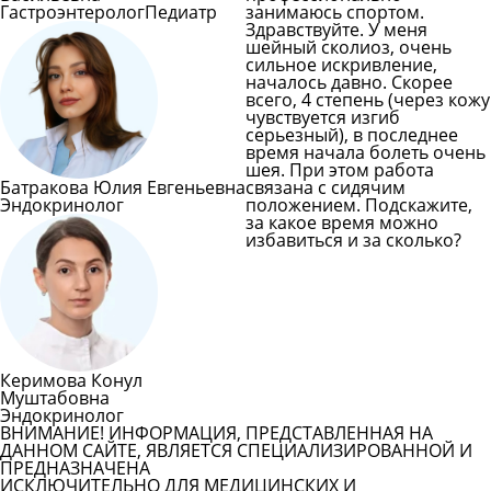
Гастроэнтеролог
Педиатр
занимаюсь спортом.
Здравствуйте. У меня
шейный сколиоз, очень
сильное искривление,
началось давно. Скорее
всего, 4 степень (через кожу
чувствуется изгиб
серьезный), в последнее
время начала болеть очень
шея. При этом работа
Батракова Юлия Евгеньевна
связана с сидячим
Эндокринолог
положением. Подскажите,
за какое время можно
избавиться и за сколько?
Задать вопрос врачу
Смотреть все вопросы
Керимова Конул
Муштабовна
Эндокринолог
ВНИМАНИЕ! ИНФОРМАЦИЯ, ПРЕДСТАВЛЕННАЯ НА
ДАННОМ САЙТЕ, ЯВЛЯЕТСЯ СПЕЦИАЛИЗИРОВАННОЙ И
ПРЕДНАЗНАЧЕНА
ИСКЛЮЧИТЕЛЬНО ДЛЯ МЕДИЦИНСКИХ И