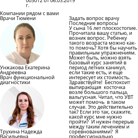
003012 от 06.03.2019
г.
Компании рядом с вами
Врачи Тюмени
Задать вопрос врачу
Последние вопросы
У сына 16 лет плоскостопие.
Прочитала вашу статью, и
возник вопрос. Ребенку
такого возраста можно как-
то помочь? Хотя бы научить
правильным упражнениям.
Может быть, можно взять
базовый курс занятий в
Унжакова Екатерина
период летних каникул,
Андреевна
если такие есть, и еще
Врач функциональной
интересует их стоимость.
диагностики
Здравствуйте! Беспокоит
выпирающая косточка
возле большого пальца,
вальгусная. Читал, что УВТ
может помочь в таком
случае. Это действительно
так? Если это так, скажите,
какой курс мне нужно
пройти? И нужен перерыв
между таким лечением и
Трухина Надежда
соревнованиями? Я
Васильевна
профессионально