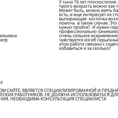
У сына 16 лет плоскостопие.
такого возраста можно как
Может быть, можно взять ба
есть, и еще интересует их с
выпирающая косточка возле 
помочь в таком случае. Это 
нужно пройти? И нужен пе
профессионально занимаю
сильевна
очень сильное искривление, 
иатр
чувствуется изгиб серьезны
этом работа связана с сидя
избавиться и за сколько?
Задать вопрос врачу
на
ОМ САЙТЕ, ЯВЛЯЕТСЯ СПЕЦИАЛИЗИРОВАННОЙ И ПРЕДН
СКИХ РАБОТНИКОВ. НЕ ДОЛЖНА ИСПОЛЬЗОВАТЬСЯ ДЛ
НИЯ. НЕОБХОДИМА КОНСУЛЬТАЦИЯ СПЕЦИАЛИСТА