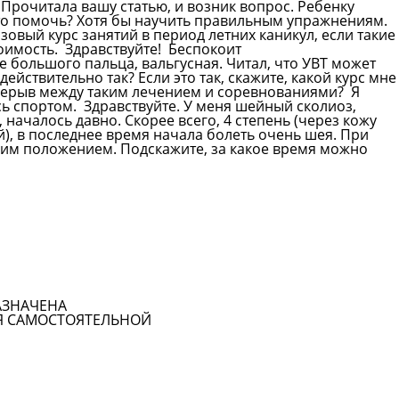
 Прочитала вашу статью, и возник вопрос. Ребенку
-то помочь? Хотя бы научить правильным упражнениям.
зовый курс занятий в период летних каникул, если такие
тоимость.
Здравствуйте! Беспокоит
большого пальца, вальгусная. Читал, что УВТ может
действительно так? Если это так, скажите, какой курс мне
рерыв между таким лечением и соревнованиями? Я
сь спортом.
Здравствуйте. У меня шейный сколиоз,
началось давно. Скорее всего, 4 степень (через кожу
й), в последнее время начала болеть очень шея. При
чим положением. Подскажите, за какое время можно
Смотреть все вопросы
АЗНАЧЕНА
Я САМОСТОЯТЕЛЬНОЙ