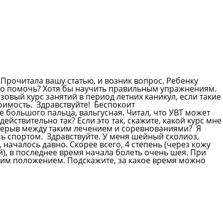
 Прочитала вашу статью, и возник вопрос. Ребенку
-то помочь? Хотя бы научить правильным упражнениям.
зовый курс занятий в период летних каникул, если такие
тоимость.
Здравствуйте! Беспокоит
большого пальца, вальгусная. Читал, что УВТ может
действительно так? Если это так, скажите, какой курс мне
рерыв между таким лечением и соревнованиями? Я
сь спортом.
Здравствуйте. У меня шейный сколиоз,
началось давно. Скорее всего, 4 степень (через кожу
й), в последнее время начала болеть очень шея. При
чим положением. Подскажите, за какое время можно
Смотреть все вопросы