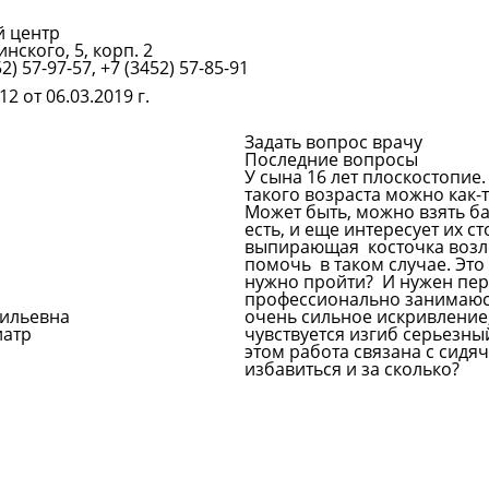
й центр
нского, 5, корп. 2
Подробнее
52) 57-97-57, +7 (3452) 57-85-91
2 от 06.03.2019 г.
Задать вопрос врачу
Последние вопросы
У сына 16 лет плоскостопие.
такого возраста можно как
Может быть, можно взять ба
есть, и еще интересует их с
выпирающая косточка возле 
помочь в таком случае. Это 
нужно пройти? И нужен пе
профессионально занимаю
сильевна
очень сильное искривление, 
иатр
чувствуется изгиб серьезны
этом работа связана с сидя
избавиться и за сколько?
Задать вопрос врачу