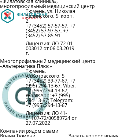
«Филатовская клиника»,
многопрофильный медицинский центр
Тюмень, ул. Николая
Подробнее
Зелинского, 5, корп.
2
+7 (3452) 57-57-57, +7
(3452) 57-97-57, +7
(3452) 57-85-91
Лицензия: ЛО-72-01-
003012 от 06.03.2019
г.
Многопрофильный медицинский центр
«Альтернатива Плюс»
Тюмень,
Подробнее
ул.Котовского, 5
+7 (3452) 39-77-67, +7
(995) 294-13-67; Viber:
+7 (995) 294-13-67;
WhatsApp: +7 (995)
294-13-67; Telegram:
+7 (995) 294-13-67
Лицензия: ЛО 41-
01107-72/00589724 от
27.07.2022
Компании рядом с вами
Врачи Тюмени
Задать вопрос врачу