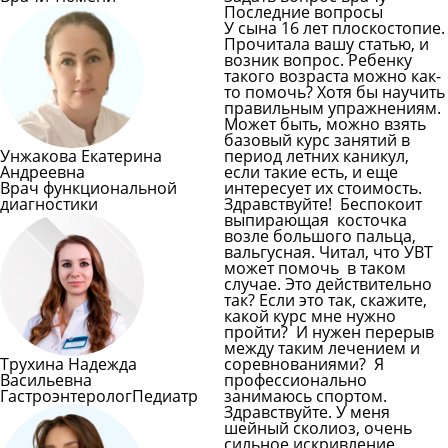
Последние вопросы
У сына 16 лет плоскостопие.
Прочитала вашу статью, и
возник вопрос. Ребенку
такого возраста можно как-
то помочь? Хотя бы научить
правильным упражнениям.
Может быть, можно взять
базовый курс занятий в
Унжакова Екатерина
период летних каникул,
Андреевна
если такие есть, и еще
Врач функциональной
интересует их стоимость.
диагностики
Здравствуйте! Беспокоит
выпирающая косточка
возле большого пальца,
вальгусная. Читал, что УВТ
может помочь в таком
случае. Это действительно
так? Если это так, скажите,
какой курс мне нужно
пройти? И нужен перерыв
между таким лечением и
Трухина Надежда
соревнованиями? Я
Васильевна
профессионально
Гастроэнтеролог
Педиатр
занимаюсь спортом.
Здравствуйте. У меня
шейный сколиоз, очень
сильное искривление,