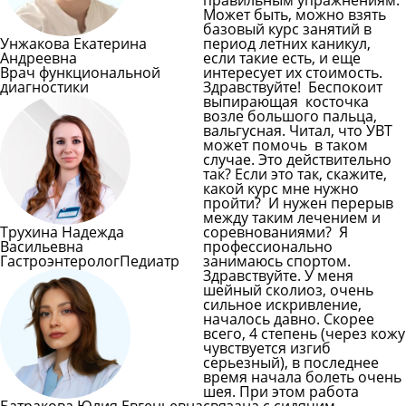
правильным упражнениям.
Может быть, можно взять
базовый курс занятий в
Унжакова Екатерина
период летних каникул,
Андреевна
если такие есть, и еще
Врач функциональной
интересует их стоимость.
диагностики
Здравствуйте! Беспокоит
выпирающая косточка
возле большого пальца,
вальгусная. Читал, что УВТ
может помочь в таком
случае. Это действительно
так? Если это так, скажите,
какой курс мне нужно
пройти? И нужен перерыв
между таким лечением и
Трухина Надежда
соревнованиями? Я
Васильевна
профессионально
Гастроэнтеролог
Педиатр
занимаюсь спортом.
Здравствуйте. У меня
шейный сколиоз, очень
сильное искривление,
началось давно. Скорее
всего, 4 степень (через кожу
чувствуется изгиб
серьезный), в последнее
время начала болеть очень
шея. При этом работа