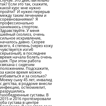
случае. Это действительно
так? Если это так, скажите,
какой курс мне нужно
пройти? И нужен перерыв
между таким лечением и
соревнованиями? Я
профессионально
занимаюсь спортом.
Здравствуйте. У меня
шейный сколиоз, очень
сильное искривление,
началось давно. Скорее
всего, 4 степень (через кожу
чувствуется изгиб
серьезный), в последнее
время начала болеть очень
шея. При этом работа
связана с сидячим
положением. Подскажите,
за какое время можно
избавиться и за сколько?
Моему сыну 45 лет, инвалид
с детства, в роддоме внесли
инфекцию, остеомиелит,
разрушились
тазобедренные суставы. В
2015 и 2016 протезировали
оба сустава в центре