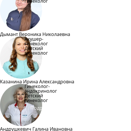
гинеколог
Подробнее
Дымант Вероника Николаевна
Акушер-
гинеколог
Детский
гинеколог
Подробнее
Казанина Ирина Александровна
Гинеколог-
эндокринолог
Детский
гинеколог
Подробнее
Андрушкевич Галина Ивановна