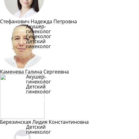
Стефанович Надежда Петровна
Акушер-
гинеколог
Гинеколог
Детский
гинеколог
Подробнее
Каменева Галина Сергеевна
Акушер-
гинеколог
Детский
гинеколог
Подробнее
Березинская Лидия Константиновна
Детский
гинеколог