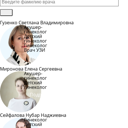
Гузенко Светлана Владимировна
Акушер-
гинеколог
Детский
гинеколог
Гинеколог
Врач УЗИ
Подробнее
Миронова Елена Сергеевна
Акушер-
гинеколог
Детский
гинеколог
Подробнее
Сейфалова Нубар Наджиевна
Гинеколог
Детский