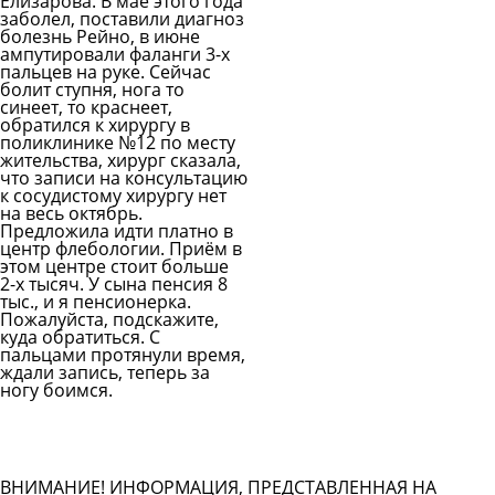
Елизарова. В мае этого года
заболел, поставили диагноз
болезнь Рейно, в июне
ампутировали фаланги 3-х
пальцев на руке. Сейчас
болит ступня, нога то
синеет, то краснеет,
обратился к хирургу в
поликлинике №12 по месту
жительства, хирург сказала,
что записи на консультацию
к сосудистому хирургу нет
на весь октябрь.
Предложила идти платно в
центр флебологии. Приём в
этом центре стоит больше
2-х тысяч. У сына пенсия 8
тыс., и я пенсионерка.
Пожалуйста, подскажите,
куда обратиться. С
пальцами протянули время,
ждали запись, теперь за
ногу боимся.
Задать вопрос врачу
Смотреть все вопросы
ВНИМАНИЕ! ИНФОРМАЦИЯ, ПРЕДСТАВЛЕННАЯ НА