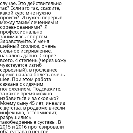
случае. Это действительно
так? Если это так, скажите,
какой курс мне нужно
пройти? И нужен перерыв
между таким лечением и
соревнованиями? Я
профессионально
занимаюсь спортом.
Здравствуйте. У меня
шейный сколиоз, очень
сильное искривление,
началось давно. Скорее
всего, 4 степень (через кожу
чувствуется изгиб
серьезный), в последнее
время начала болеть очень
шея. При этом работа
связана с сидячим
положением. Подскажите,
за какое время можно
избавиться и за сколько?
Моему сыну 45 лет, инвалид
с детства, в роддоме внесли
инфекцию, остеомиелит,
разрушились
тазобедренные суставы. В
2015 и 2016 протезировали
оба сустава в центре