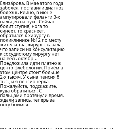
Елизарова. В мае этого года
заболел, поставили диагноз
болезнь Рейно, в июне
ампутировали фаланги 3-х
пальцев на руке. Сейчас
болит ступня, нога то
синеет, то краснеет,
обратился к хирургу в
поликлинике №12 по месту
жительства, хирург сказала,
что записи на консультацию
к сосудистому хирургу нет
на весь октябрь.
Предложила идти платно в
центр флебологии. Приём в
этом центре стоит больше
2-х тысяч. У сына пенсия 8
тыс., и я пенсионерка.
Пожалуйста, подскажите,
куда обратиться. С
пальцами протянули время,
ждали запись, теперь за
ногу боимся.
Задать вопрос врачу
Смотреть все вопросы