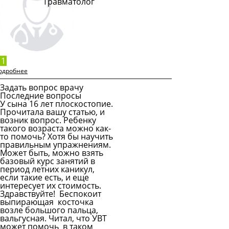
Травматолог
Подробнее
1
одробнее
Задать вопрос врачу
Последние вопросы
У сына 16 лет плоскостопие.
Прочитала вашу статью, и
возник вопрос. Ребенку
такого возраста можно как-
то помочь? Хотя бы научить
правильным упражнениям.
Может быть, можно взять
базовый курс занятий в
период летних каникул,
если такие есть, и еще
интересует их стоимость.
Здравствуйте! Беспокоит
выпирающая косточка
возле большого пальца,
вальгусная. Читал, что УВТ
может помочь в таком