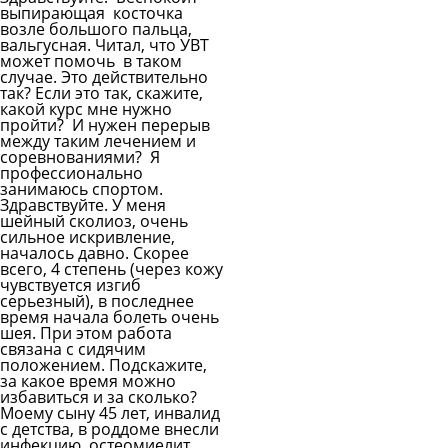
выпирающая косточка
возле большого пальца,
вальгусная. Читал, что УВТ
может помочь в таком
случае. Это действительно
так? Если это так, скажите,
какой курс мне нужно
пройти? И нужен перерыв
между таким лечением и
соревнованиями? Я
профессионально
занимаюсь спортом.
Здравствуйте. У меня
шейный сколиоз, очень
сильное искривление,
началось давно. Скорее
всего, 4 степень (через кожу
чувствуется изгиб
серьезный), в последнее
время начала болеть очень
шея. При этом работа
связана с сидячим
положением. Подскажите,
за какое время можно
избавиться и за сколько?
Моему сыну 45 лет, инвалид
с детства, в роддоме внесли
инфекцию, остеомиелит,