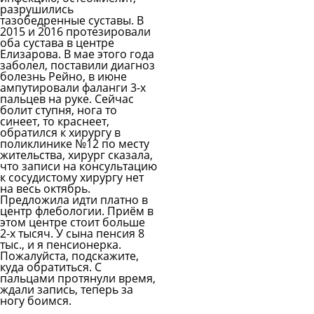
разрушились
тазобедренные суставы. В
2015 и 2016 протезировали
оба сустава в центре
Елизарова. В мае этого года
заболел, поставили диагноз
болезнь Рейно, в июне
ампутировали фаланги 3-х
пальцев на руке. Сейчас
болит ступня, нога то
синеет, то краснеет,
обратился к хирургу в
поликлинике №12 по месту
жительства, хирург сказала,
что записи на консультацию
к сосудистому хирургу нет
на весь октябрь.
Предложила идти платно в
центр флебологии. Приём в
этом центре стоит больше
2-х тысяч. У сына пенсия 8
тыс., и я пенсионерка.
Пожалуйста, подскажите,
куда обратиться. С
пальцами протянули время,
ждали запись, теперь за
ногу боимся.