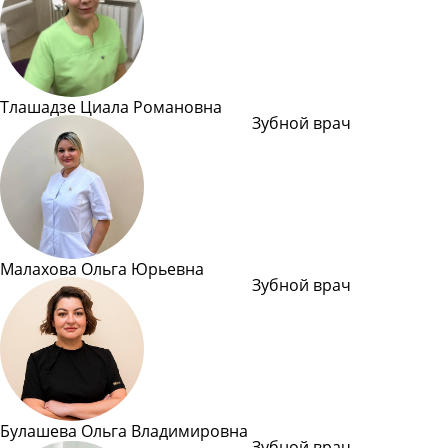
Тлашадзе Циала Романовна
Зубной врач
Подробн
Малахова Ольга Юрьевна
Зубной врач
Подробн
Булашева Ольга Владимировна
Зубной врач