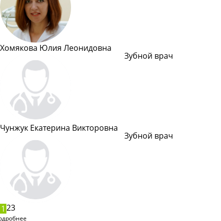
Хомякова Юлия Леонидовна
Зубной врач
Подробн
Чунжук Екатерина Викторовна
Зубной врач
Подробн
2
3
1
одробнее