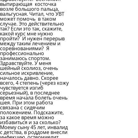
выпирающая косточка
возле большого пальца,
вальгусная. Читал, что УВТ
может помочь в таком
случае. Это действительно
так? Если это так, скажите,
какой курс мне нужно
пройти? И нужен перерыв
между таким лечением и
соревнованиями? Я
профессионально
занимаюсь спортом.
Здравствуйте. У меня
шейный сколиоз, очень
сильное искривление,
началось давно. Скорее
всего, 4 степень (через кожу
чувствуется изгиб
серьезный), в последнее
время начала болеть очень
шея. При этом работа
связана с сидячим
положением. Подскажите,
за какое время можно
избавиться и за сколько?
Моему сыну 45 лет, инвалид
с детства, в роддоме внесли
инфекцию, остеомиелит,