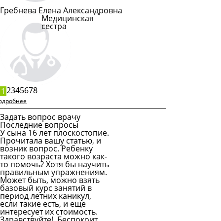
Гребнева Елена Александровна
Медицинская
сестра
Подробнее
2
3
4
5
6
7
8
1
одробнее
Задать вопрос врачу
Последние вопросы
У сына 16 лет плоскостопие.
Прочитала вашу статью, и
возник вопрос. Ребенку
такого возраста можно как-
то помочь? Хотя бы научить
правильным упражнениям.
Может быть, можно взять
базовый курс занятий в
период летних каникул,
если такие есть, и еще
интересует их стоимость.
Здравствуйте! Беспокоит