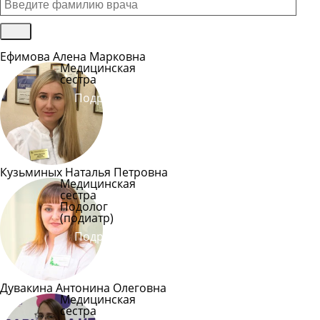
Ефимова Алена Марковна
Медицинская
сестра
Подробнее
Кузьминых Наталья Петровна
Медицинская
сестра
Подолог
(подиатр)
Подробнее
Дувакина Антонина Олеговна
Медицинская
сестра