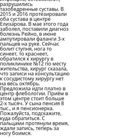
разрушились
тазобедренные суставы. В
2015 и 2016 протезировали
оба сустава в центре
Елизарова. В мае этого года
заболел, поставили диагноз
болезнь Рейно, в июне
ампутировали фаланги 3-х
пальцев на руке. Сейчас
болит ступня, нога то
синеет, то краснеет,
обратился к хирургу в
поликлинике №12 по месту
жительства, хирург сказала,
что записи на консультацию
к сосудистому хирургу нет
на весь октябрь.
Предложила идти платно в
центр флебологии. Приём в
этом центре стоит больше
2-х тысяч. У сына пенсия 8
тыс., и я пенсионерка.
Пожалуйста, подскажите,
куда обратиться. С
пальцами протянули время,
ждали запись, теперь за
ногу боимся.