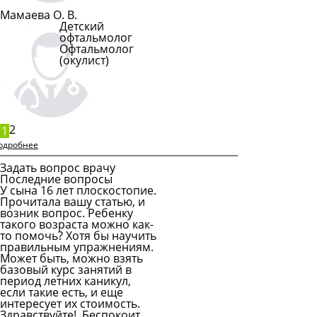
Мамаева О. В.
Детский
офтальмолог
Офтальмолог
(окулист)
Подробнее
2
1
одробнее
Задать вопрос врачу
Последние вопросы
У сына 16 лет плоскостопие.
Прочитала вашу статью, и
возник вопрос. Ребенку
такого возраста можно как-
то помочь? Хотя бы научить
правильным упражнениям.
Может быть, можно взять
базовый курс занятий в
период летних каникул,
если такие есть, и еще
интересует их стоимость.
Здравствуйте! Беспокоит