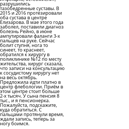
разрушились
тазобедренные суставы. В
2015 и 2016 протезировали
оба сустава в центре
Елизарова. В мае этого года
заболел, поставили диагноз
болезнь Рейно, в июне
ампутировали фаланги 3-х
пальцев на руке. Сейчас
болит ступня, нога то
синеет, то краснеет,
обратился к хирургу в
поликлинике №12 по месту
жительства, хирург сказала,
что записи на консультацию
к сосудистому хирургу нет
на весь октябрь.
Предложила идти платно в
центр флебологии. Приём в
этом центре стоит больше
2-х тысяч. У сына пенсия 8
тыс., и я пенсионерка.
Пожалуйста, подскажите,
куда обратиться. С
пальцами протянули время,
ждали запись, теперь за
ногу боимся.