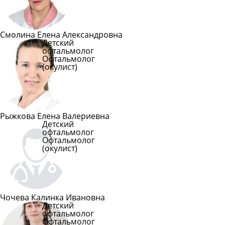
Смолина Елена Александровна
Детский
офтальмолог
Офтальмолог
(окулист)
Подробнее
Рыжкова Елена Валериевна
Детский
офтальмолог
Офтальмолог
(окулист)
Подробнее
Чочева Калинка Ивановна
Детский
офтальмолог
Офтальмолог