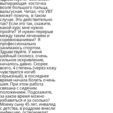
выпирающая косточка
возле большого пальца,
вальгусная. Читал, что УВТ
может помочь в таком
случае. Это действительно
так? Если это так, скажите,
какой курс мне нужно
пройти? И нужен перерыв
между таким лечением и
соревнованиями? Я
профессионально
занимаюсь спортом.
Здравствуйте. У меня
шейный сколиоз, очень
сильное искривление,
началось давно. Скорее
всего, 4 степень (через кожу
чувствуется изгиб
серьезный), в последнее
время начала болеть очень
шея. При этом работа
связана с сидячим
положением. Подскажите,
за какое время можно
избавиться и за сколько?
Моему сыну 45 лет, инвалид
с детства, в роддоме внесли
инфекцию, остеомиелит,