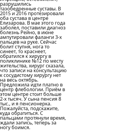
разрушились
тазобедренные суставы. В
2015 и 2016 протезировали
оба сустава в центре
Елизарова. В мае этого года
заболел, поставили диагноз
болезнь Рейно, в июне
ампутировали фаланги 3-х
пальцев на руке. Сейчас
болит ступня, нога то
синеет, то краснеет,
обратился к хирургу в
поликлинике №12 по месту
жительства, хирург сказала,
что записи на консультацию
к сосудистому хирургу нет
на весь октябрь.
Предложила идти платно в
центр флебологии. Приём в
этом центре стоит больше
2-х тысяч. У сына пенсия 8
тыс., и я пенсионерка.
Пожалуйста, подскажите,
куда обратиться. С
пальцами протянули время,
ждали запись, теперь за
ногу боимся.