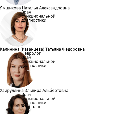
Ямщикова Наталья Александровна
Врач
функциональной
диагностики
Подробнее
Калинина (Казанцева) Татьяна Федоровна
Невролог
Врач
функциональной
диагностики
Подробнее
Хайруллина Эльвира Альбертовна
Врач
функциональной
диагностики
Невролог
Подробнее