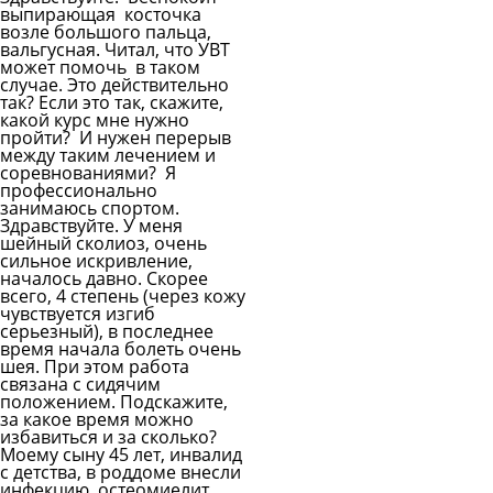
выпирающая косточка
возле большого пальца,
вальгусная. Читал, что УВТ
может помочь в таком
случае. Это действительно
так? Если это так, скажите,
какой курс мне нужно
пройти? И нужен перерыв
между таким лечением и
соревнованиями? Я
профессионально
занимаюсь спортом.
Здравствуйте. У меня
шейный сколиоз, очень
сильное искривление,
началось давно. Скорее
всего, 4 степень (через кожу
чувствуется изгиб
серьезный), в последнее
время начала болеть очень
шея. При этом работа
связана с сидячим
положением. Подскажите,
за какое время можно
избавиться и за сколько?
Моему сыну 45 лет, инвалид
с детства, в роддоме внесли
инфекцию, остеомиелит,