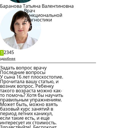
Баранова Татьяна Валентиновна
Врач
функциональной
диагностики
Подробнее
2
3
4
5
1
одробнее
Задать вопрос врачу
Последние вопросы
У сына 16 лет плоскостопие.
Прочитала вашу статью, и
возник вопрос. Ребенку
такого возраста можно как-
то помочь? Хотя бы научить
правильным упражнениям.
Может быть, можно взять
базовый курс занятий в
период летних каникул,
если такие есть, и еще
интересует их стоимость.
Здравствуйте! Беспокоит