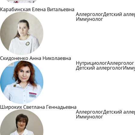
Карабинская Елена Витальевна
Аллерголог
Детский алле
Иммунолог
Подробне
Скидоненко Анна Николаевна
Нутрициолог
Аллерголог
Детский аллерголог
Имму
Подробнее
Широких Светлана Геннадьевна
Аллерголог
Детский алле
Иммунолог
Подробне