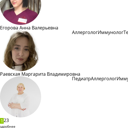
Егорова Анна Валерьевна
Аллерголог
Иммунолог
Т
Подробнее
Раевская Маргарита Владимировна
Педиатр
Аллерголог
Имму
Подробнее
2
3
1
одробнее