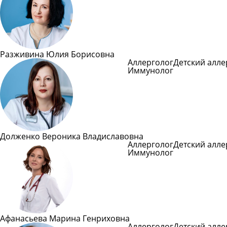
Разживина Юлия Борисовна
Аллерголог
Детский алле
Иммунолог
Подробне
Долженко Вероника Владиславовна
Аллерголог
Детский алле
Иммунолог
Подробне
Афанасьева Марина Генриховна
Аллерголог
Детский алле