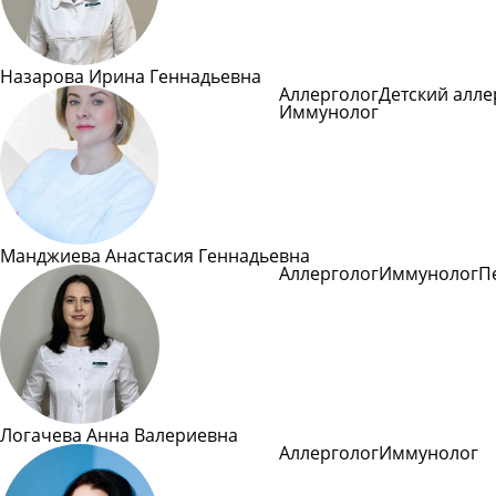
Назарова Ирина Геннадьевна
Аллерголог
Детский алле
Иммунолог
Подробне
Манджиева Анастасия Геннадьевна
Аллерголог
Иммунолог
П
Подробнее
Логачева Анна Валериевна
Аллерголог
Иммунолог
Подробнее