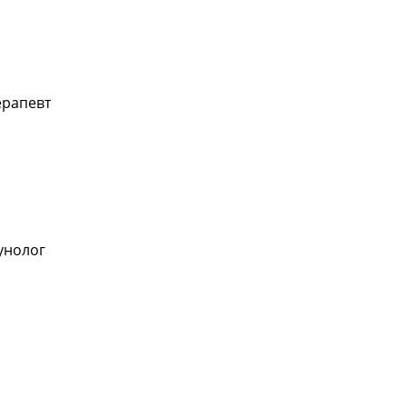
ерапевт
нолог