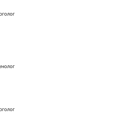
рголог
е
нолог
рголог
е