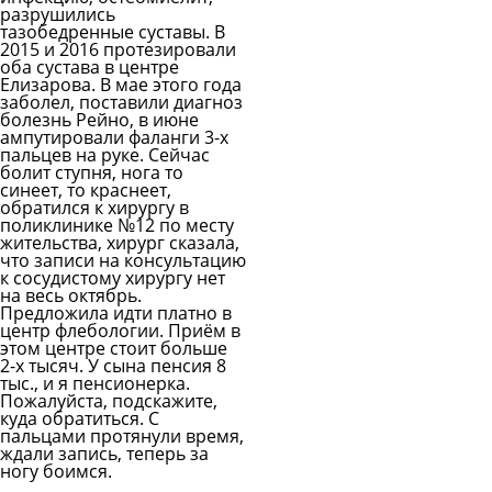
разрушились
тазобедренные суставы. В
2015 и 2016 протезировали
оба сустава в центре
Елизарова. В мае этого года
заболел, поставили диагноз
болезнь Рейно, в июне
ампутировали фаланги 3-х
пальцев на руке. Сейчас
болит ступня, нога то
синеет, то краснеет,
обратился к хирургу в
поликлинике №12 по месту
жительства, хирург сказала,
что записи на консультацию
к сосудистому хирургу нет
на весь октябрь.
Предложила идти платно в
центр флебологии. Приём в
этом центре стоит больше
2-х тысяч. У сына пенсия 8
тыс., и я пенсионерка.
Пожалуйста, подскажите,
куда обратиться. С
пальцами протянули время,
ждали запись, теперь за
ногу боимся.