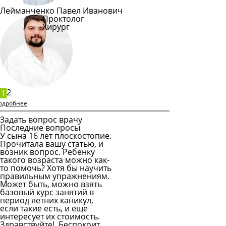
Лейманченко Павел Иванович
Проктолог
Хирург
Подробнее
2
1
одробнее
Задать вопрос врачу
Последние вопросы
У сына 16 лет плоскостопие.
Прочитала вашу статью, и
возник вопрос. Ребенку
такого возраста можно как-
то помочь? Хотя бы научить
правильным упражнениям.
Может быть, можно взять
базовый курс занятий в
период летних каникул,
если такие есть, и еще
интересует их стоимость.
Здравствуйте! Беспокоит