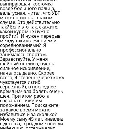
выпирающая косточка
возле большого пальца,
вальгусная. Читал, что УВТ
может помочь в таком
случае. Это действительно
так? Если это так, скажите,
какой курс мне нужно
пройти? И нужен перерыв
между таким лечением и
соревнованиями? Я
профессионально
занимаюсь спортом.
Здравствуйте. У меня
шейный сколиоз, очень
сильное искривление,
началось давно. Скорее
всего, 4 степень (через кожу
чувствуется изгиб
серьезный), в последнее
время начала болеть очень
шея. При этом работа
связана с сидячим
положением. Подскажите,
за какое время можно
избавиться и за сколько?
Моему сыну 45 лет, инвалид
с детства, в роддоме внесли
инфекцию, остеомиелит,