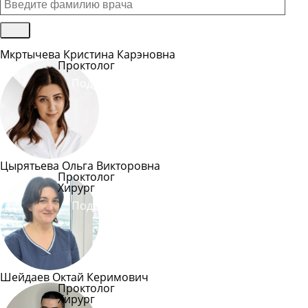
Мкртычева Кристина Карэновна
Проктолог
Подробнее
Цырятьева Ольга Викторовна
Проктолог
Хирург
Подробнее
Шейдаев Октай Керимович
Проктолог
Хирург