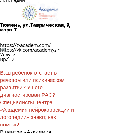
логопедии
Задать
вопрос
Читать
ответы
Тюмень, ул.Таврическая, 9,
корп.7
Показать телефон
https://z-academ.com/
https://vk.com/academyzir
Услуги
Врачи
Ваш ребёнок отстаёт в
речевом или психическом
развитии? У него
диагностирован РАС?
Специалисты центра
«Академия нейрокоррекции и
логопедии» знают, как
помочь!
В центре «Академия