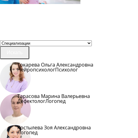
Искать
Токарева Ольга Александровна
Нейропсихолог
Психолог
Тарасова Марина Валерьевна
Дефектолог
Логопед
Костылева Зоя Александровна
Логопед