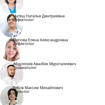
Матяш Наталья Дмитриевна
Дефектолог
Попова Елена Александровна
Дефектолог
Абдуллоев Авазбек Муроталиевич
Травматолог
Рябов Максим Михайлович
Психолог