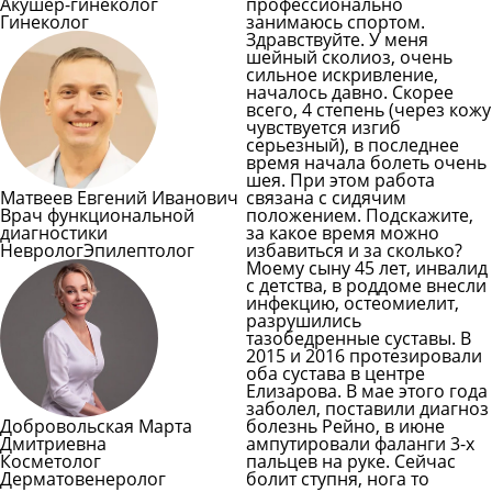
Акушер-гинеколог
профессионально
Гинеколог
занимаюсь спортом.
Здравствуйте. У меня
шейный сколиоз, очень
сильное искривление,
началось давно. Скорее
всего, 4 степень (через кожу
чувствуется изгиб
серьезный), в последнее
время начала болеть очень
шея. При этом работа
Матвеев Евгений Иванович
связана с сидячим
Врач функциональной
положением. Подскажите,
диагностики
за какое время можно
Невролог
Эпилептолог
избавиться и за сколько?
Моему сыну 45 лет, инвалид
с детства, в роддоме внесли
инфекцию, остеомиелит,
разрушились
тазобедренные суставы. В
2015 и 2016 протезировали
оба сустава в центре
Елизарова. В мае этого года
заболел, поставили диагноз
Добровольская Марта
болезнь Рейно, в июне
Дмитриевна
ампутировали фаланги 3-х
Косметолог
пальцев на руке. Сейчас
Дерматовенеролог
болит ступня, нога то