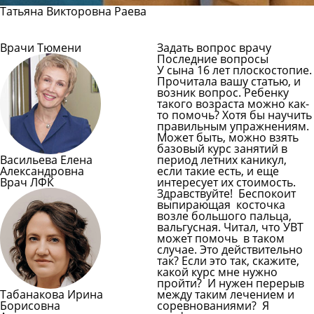
Татьяна Викторовна Раева
Все интервью
Врачи Тюмени
Задать вопрос врачу
Последние вопросы
У сына 16 лет плоскостопие.
Прочитала вашу статью, и
возник вопрос. Ребенку
такого возраста можно как-
то помочь? Хотя бы научить
правильным упражнениям.
Может быть, можно взять
базовый курс занятий в
Васильева Елена
период летних каникул,
Александровна
если такие есть, и еще
Врач ЛФК
интересует их стоимость.
Здравствуйте! Беспокоит
выпирающая косточка
возле большого пальца,
вальгусная. Читал, что УВТ
может помочь в таком
случае. Это действительно
так? Если это так, скажите,
какой курс мне нужно
пройти? И нужен перерыв
Табанакова Ирина
между таким лечением и
Борисовна
соревнованиями? Я