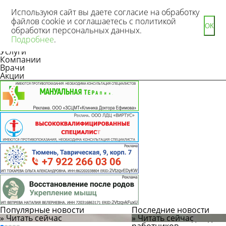
Используюя сайт вы даете согласие на обработку
файлов cookie и соглашаетесь с политикой
ОК
обработки персональных данных.
Новости
Подробнее
.
Статьи
Услуги
Компании
Врачи
Акции
Популярные новости
Последние новости
» Читать сейчас
» Читать сейчас
Мошенники под видом