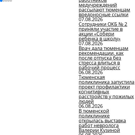
работников
медучреждений
Все новости
рассылают тюменцам
вредоносные ссылки
07.08.2026
Сотрудники ОКБ № 2
приняли участие в
акции «Собери
ребенка в школу»
07.08.2026
Врач дала тюменцам
рекомендации, как
после отпуска без
стресса влиться в
рабочий процесс
06.08.2026
Тюменская
поликлиника запустила
проект профилактики
когнитивных
расстройств у пожилых
людей
06.08.2026
В тюменской
поликлинике
открылась выставка
работ невролога
Валерии Кузиной