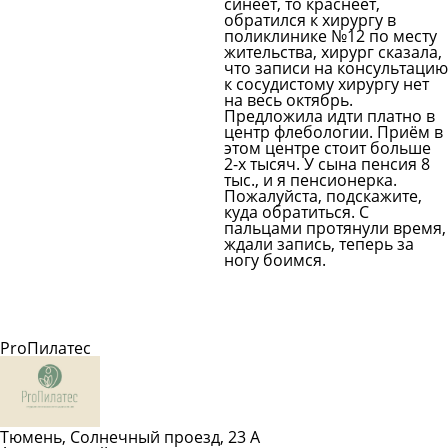
синеет, то краснеет,
Все врачи
обратился к хирургу в
поликлинике №12 по месту
жительства, хирург сказала,
что записи на консультацию
к сосудистому хирургу нет
на весь октябрь.
Предложила идти платно в
центр флебологии. Приём в
этом центре стоит больше
2-х тысяч. У сына пенсия 8
тыс., и я пенсионерка.
Пожалуйста, подскажите,
куда обратиться. С
пальцами протянули время,
ждали запись, теперь за
ногу боимся.
Задать вопрос врачу
Смотреть все вопросы
ProПилатес
Тюмень, Солнечный проезд, 23 А