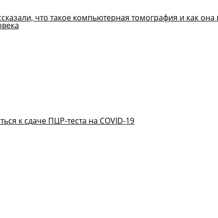
казали, что такое компьютерная томография и как она 
овека
ться к сдаче ПЦР-теста на COVID-19