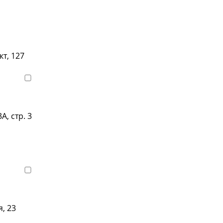
са и телефоны клиник
т, 127
Показать телефон
А, стр. 3
Показать телефон
, 23
Показать телефон