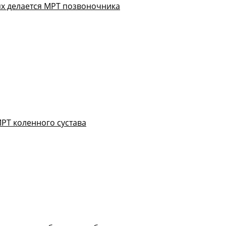
ях делается МРТ позвоночника
РТ коленного сустава