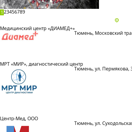
2
3
4
5
6
7
8
9
1
Адре
Медицинский центр «ДИАМЕД+»
Тюмень, Московский трак
Подробнее
МРТ «МИР», диагностический центр
Тюмень, ул. Пермякова, 3
Подробнее
Центр-Мед, ООО
Тюмень, ул. Суходольская