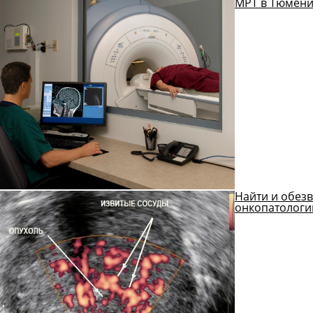
МРТ в Тюмени
Найти и обезв
онкопатологи