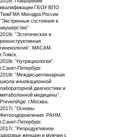
2018г. Повышение
квалификации ГБОУ ВПО
ТюмГМА Минздра России
"Экстренные состояния в
акушерстве"
2018г. "Эстетическая и
реконструктивная
гинекология". МАСАМ.
г.Томск.
2018г. "Нутрициология".
г.Санкт-Петербург
2018г. "Междисциплинарная
школа инновационной
лабораторной диагностики и
метаболонной медицины".
PreventAge г.Москва.
2017г. "Основы
Фитооздоровления. РАНМ.
г.Санкт-Петербург.
2017г. "Репродуктивное
здоровье женщин и мужчин с