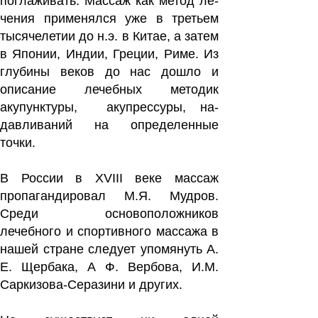
погла­живать. Массаж как метод ле­
чения применялся уже в третьем
тысячелетии до н.э. в Китае, а затем
в Японии, Индии, Греции, Риме. Из
глубины веков до нас дошло и
описание лечебных методик
акупунктуры, акупрессуры, на­
давливаний на определен­ные
точки.
В России в XVIII веке массаж
пропагандировал М.Я. Мудров.
Среди основоположников
лечебного и спортивного массажа в
на­шей стране следует упомя­нуть А.
Е. Щербака, А Ф. Вербова, И.М.
Саркизова-Серазини и других.