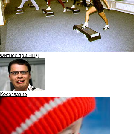
Фитнес при НЦД
Косоглазие