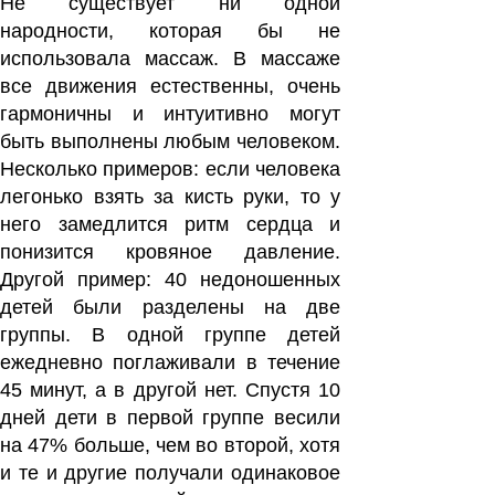
Не существует ни одной
народности, которая бы не
использовала массаж. В массаже
все движения ес­тественны, очень
гармонич­ны и интуитивно могут
быть выполнены любым человеком.
Несколько примеров: если человека
легонько взять за кисть руки, то у
него замед­лится ритм сердца и
понизится кровяное давление.
Другой пример: 40 недоно­шенных
детей были разделе­ны на две
группы. В одной группе детей
ежедневно по­глаживали в течение
45 ми­нут, а в другой нет. Спустя 10
дней дети в первой груп­пе весили
на 47% больше, чем во второй, хотя
и те и другие получали одинаковое