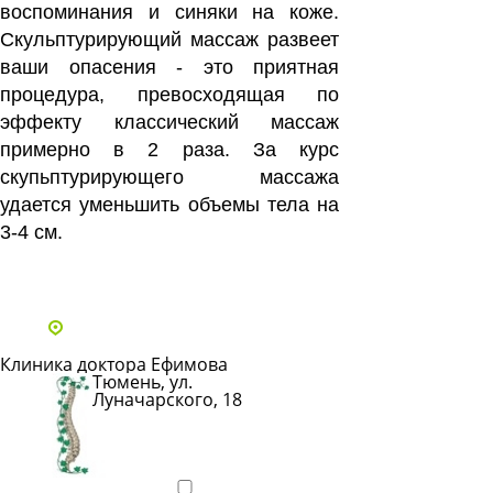
воспо­минания и синяки на коже.
Скульптурирующий массаж развеет
ваши опасения - это приятная
процедура, превосходящая по
эффек­ту классический массаж
примерно в 2 раза. За курс
скупьптурирующего масса­жа
удается уменьшить объе­мы тела на
3-4 см.
Все статьи
Адреса и телефоны клиник
Клиника доктора Ефимова
Тюмень, ул.
Луначарского, 18
Показать
телефон