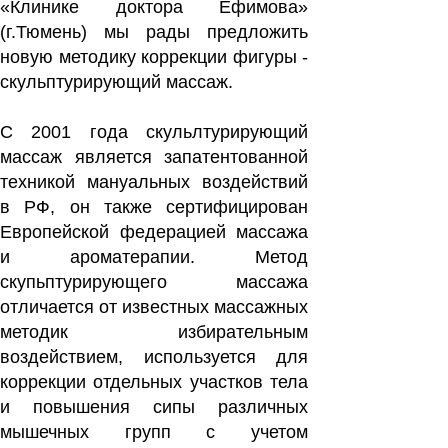
«Клинике доктора Ефимова»
(г.Тюмень) мы рады предложить
новую ме­тодику коррекции фигуры -
скульптурирующий массаж.
С 2001 года скульлтурирующий
массаж является за­патентованной
техникой ма­нуальных воздействий
в РФ, он также сертифицирован
Европейской федерацией массажа
и ароматерапии. Метод
скупьптурирующего массажа
отличается от из­вестных массажных
методик избирательным
воздействи­ем, используется для
кор­рекции отдельных участков тела
и повышения сипы раз­личных
мышечных групп с учетом