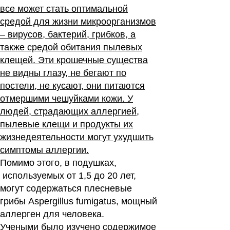
все может стать оптимальной
средой для жизни микроорганизмов
– вирусов, бактерий, грибков, а
также средой обитания пылевых
клещей. Эти крошечные существа
не видны глазу, не бегают по
постели, не кусают, они питаются
отмершими чешуйками кожи. У
людей, страдающих аллергией,
пылевые клещи и продукты их
жизнедеятельности могут ухудшить
симптомы аллергии.
Помимо этого, в подушках,
используемых от 1,5 до 20 лет,
могут содержаться плесневые
грибы
Aspergillus fumigatus
, мощный
аллерген для человека.
Учеными было изучено содержимое