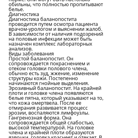
обильны, что полностью пропитывают
белье.
Диагностика
Диагностика баланопостита
проводится путем осмотра пациента
врачом-урологом и выяснении жалоб.
В зависимости от наличия подозрений
на половые инфекции может быть
назначен комплекс лабораторных
анализов.
Виды заболевания
Простой баланопостит. Он
сопровождается покраснением и
отеком головки полового члена,
обычно есть зуд, жжение, изменение
структуры кожи. Постепенно
начинаются гнойные выделения.
Эрозивный баланопостит. На крайней
плоти и головке члена появляются
белые пятна, который указывают на то,
что кожа омертвела. После ее
отмирания развивается процесс
эрозии, воспаляются лимфоузлы.
Гангренозная форма. Она
сопровождается общей слабостью,
высокой температурой. На головке
члена и крайней плоти образуются
язвочки, головка краснеет и отекает. В