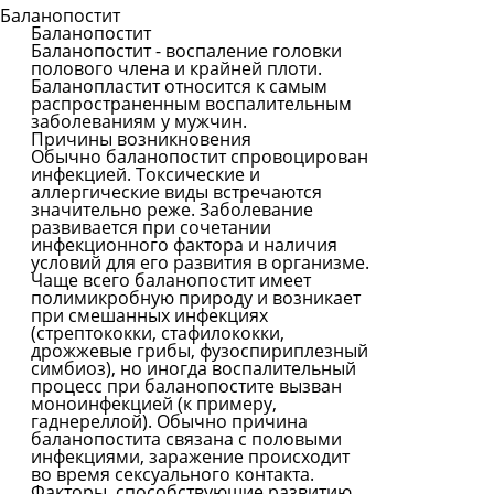
Баланопостит
Баланопостит
Задать
Баланопостит - воспаление головки
вопрос
полового члена и крайней плоти.
Баланопластит относится к самым
Читать
распространенным воспалительным
ответы
заболеваниям у мужчин.
Причины возникновения
Обычно баланопостит спровоцирован
инфекцией. Токсические и
аллергические виды встречаются
значительно реже. Заболевание
развивается при сочетании
инфекционного фактора и наличия
условий для его развития в организме.
Чаще всего баланопостит имеет
полимикробную природу и возникает
при смешанных инфекциях
(стрептококки, стафилококки,
дрожжевые грибы, фузоспириплезный
симбиоз), но иногда воспалительный
процесс при баланопостите вызван
моноинфекцией (к примеру,
гаднереллой). Обычно причина
баланопостита связана с половыми
инфекциями, заражение происходит
во время сексуального контакта.
Факторы, способствующие развитию