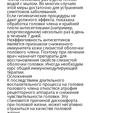
водой с мылом. Во многих случаях
этой меры достаточно для устранения
симптомов заболевания.
Если гигиенические процедуры не
дают должного эффекта, показана
обработка головки члена и крайней
плоти антисептиками (например,
хлоргексидином) несколько раз в день
в течение 7 дней.
Неэффективность антисептиков
является признаком сниженного
иммунитета кожи слизистой оболочки
полового члена. Поэтому при лечении
врач назначит препараты для
восстановления свойств слизистой
оболочки головки. Иногда необходим
курс общей иммуномодулирующей
терапии.
Осложнения
К последствием длительного
воспалительного процесса на головке
полового члена отностяся атрофия
рецепторного аппарата и снижение
чувствительности головки. Это
становится причиной дискомфорта
при половой жизни, может негативно
отразиться на качестве половой
жизни.