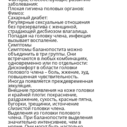
заболевания:
Плохая гигиена половых органов:
Фимоз:
Сахарный диабет:
Регулярные сексуальные отношения
без презерватива с женщиной,
страдающей дисбиозом влагалища.
Попадая на головку члена, инфекция
вызывает воспаление.
Симптомы
Симптомы баланопостита можно
объединить в три группы. Они
встречаются в любых комбинациях,
одновременно или по отдельности:
Дискомфорт в области головки
полового члена – боль, жжение, зуд,
повышенная чувствительность.
Иногда появляется преждевременная
эякуляция.
Внешние проявления на коже головки
и крайней плоти: покраснение,
раздражение, сухость, красные пятна,
бугорки, трещинки, истончение
слизистой головки члена.
Выделения из головки полового
члена. При баланопостите выделения
значительно интенсивнее, чем в
норме. Они могут быть настолько