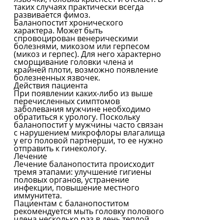
таких случаях практически всегда
развивается фимоз.
Баланопостит хронического
характера. Может быть
спровоцирован венерическими
болезнями, микозом или герпесом
(микоз и герпес). Для него характерно
сморщивание головки члена и
крайней плоти, возможно появление
болезненных язвочек.
Действия пациента
При появлении каких-либо из выше
перечисленных симптомов
заболевания мужчине необходимо
обратиться к урологу. Поскольку
баланопостит у мужчины часто связан
с нарушением микрофлоры влагалища
у его половой партнерши, то ее нужно
отправить к гинекологу.
Лечение
Лечение баланопостита происходит
тремя этапами: улучшение гигиены
половых органов, устранение
инфекции, повышение местного
иммунитета.
Пациентам с баланопоститом
рекомендуется мыть головку полового
члена несколько раз в день теплой