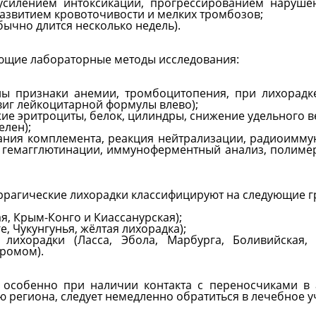
силением интоксикации, прогрессированием нарушен
развитием кровоточивости и мелких тромбозов;
ычно длится несколько недель).
ующие лабораторные методы исследования:
ы признаки анемии, тромбоцитопения, при лихорадк
виг лейкоцитарной формулы влево);
ие эритроциты, белок, цилиндры, снижение удельного ве
елен);
вания комплемента, реакция нейтрализации, радиоимму
 гемагглютинации, иммуноферментный анализ, полиме
ррагические лихорадки классифицируют на следующие г
, Крым-Конго и Киассанурская);
, Чукунгунья, жёлтая лихорадка);
лихорадки (Ласса, Эбола, Марбурга, Боливийская, 
ромом).
особенно при наличии контакта с переносчиками в 
 региона, следует немедленно обратиться в лечебное 