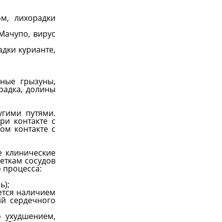
м, лихорадки
Мачупо, вирус
дки курианте,
ные грызуны,
радка, долины
гими путями.
ри контакте с
ом контакте с
е клинические
еткам сосудов
 процесса:
ь);
ется наличием
ий сердечного
 ухудшением,