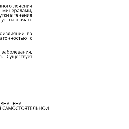
пного лечения
 минералами,
утки в течение
гут назначать
.
воизлияний во
аточностью с
аболевания,
. Существует
АЗНАЧЕНА
Я САМОСТОЯТЕЛЬНОЙ