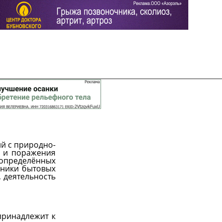
й с природно-
Задать вопрос
Читать ответы
 и поражения
 определённых
дники бытовых
, деятельность
принадлежит к