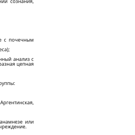
ий сознания,
е с почечным
са);
нный анализ с
разная цепная
руппы:
Аргентинская,
анамнезе или
учреждение.