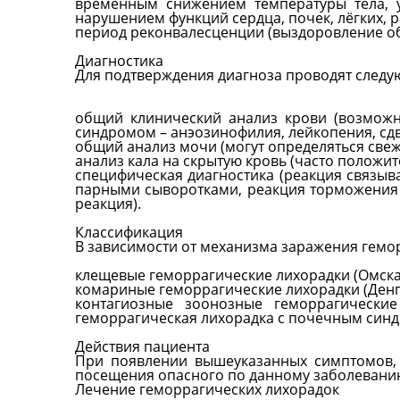
временным снижением температуры тела, у
нарушением функций сердца, почек, лёгких, 
период реконвалесценции (выздоровление об
Диагностика
Для подтверждения диагноза проводят след
общий клинический анализ крови (возможн
синдромом – анэозинофилия, лейкопения, сд
общий анализ мочи (могут определяться свеж
анализ кала на скрытую кровь (часто положит
специфическая диагностика (реакция связы
парными сыворотками, реакция торможения
реакция).
Классификация
В зависимости от механизма заражения гемо
клещевые геморрагические лихорадки (Омская
комариные геморрагические лихорадки (Денге
контагиозные зоонозные геморрагические 
геморрагическая лихорадка с почечным синд
Действия пациента
При появлении вышеуказанных симптомов, 
посещения опасного по данному заболеванию
Лечение геморрагических лихорадок