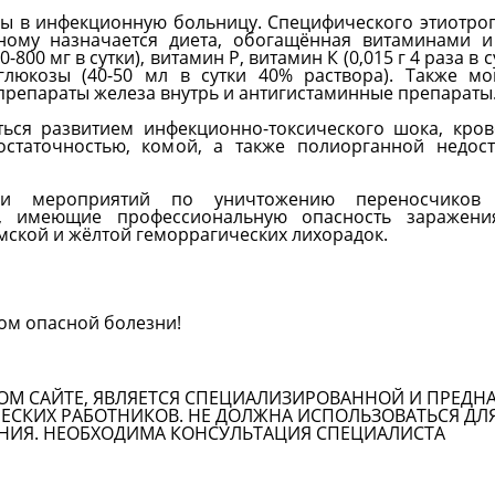
ы в инфекционную больницу. Специфического этиотро
ному назначается диета, обогащённая витаминами и
00 мг в сутки), витамин Р, витамин К (0,015 г 4 раза в с
глюкозы (40-50 мл в сутки 40% раствора). Также мо
препараты железа внутрь и антигистаминные препараты
ться развитием инфекционно-токсического шока, кро
статочностью, комой, а также полиорганной недост
ии мероприятий по уничтожению переносчиков з
 имеющие профессиональную опасность заражения
мской и жёлтой геморрагических лихорадок.
лом опасной болезни!
ОМ САЙТЕ, ЯВЛЯЕТСЯ СПЕЦИАЛИЗИРОВАННОЙ И ПРЕДН
СКИХ РАБОТНИКОВ. НЕ ДОЛЖНА ИСПОЛЬЗОВАТЬСЯ ДЛ
НИЯ. НЕОБХОДИМА КОНСУЛЬТАЦИЯ СПЕЦИАЛИСТА