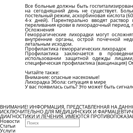
Все больные должны быть госпитализирован
на сегодняшний день не существует. Боль
постельный режим, аскорбиновая кислота (600-8
4-х дней). Парентерально вводят раствор 
переливания крови в лихорадочный период, 
Осложнения
Геморрагические лихорадки могут осложня
внутренние органы, острой почечной недо
летальным исходом.
Профилактика геморрагических лихорадок
Профилактика заключается в проведен
использовании защитной одежды лицами,
специфическая профилактика (вакцинация) О
Читайте также:
Внимание: опасные насекомые!
Лихорадка Эбола: ситуация в мире
У вас появилась сыпь? Это может быть сигна
Все болезни
ВНИМАНИЕ! ИНФОРМАЦИЯ, ПРЕДСТАВЛЕННАЯ НА ДАНН
ИСКЛЮЧИТЕЛЬНО ДЛЯ МЕДИЦИНСКИХ И ФАРМАЦЕВТИЧЕ
ДИАГНОСТИКИ И ЛЕЧЕНИЯ. ИМЕЮТСЯ ПРОТИВОПОКАЗА
Новости
Статьи
Услуги