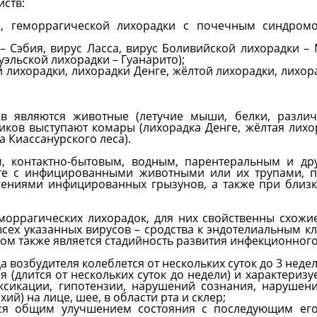
ств:
о, геморрагической лихорадки с почечным синдромо
– Сэбия, вирус Ласса, вирус Боливийской лихорадки – 
уэльской лихорадки – Гуанарито);
лихорадки, лихорадки Денге, жёлтой лихорадки, лихора
в являются животные (летучие мыши, белки, различ
чиков выступают комары (лихорадка Денге, жёлтая лихо
а Киассанурского леса).
 контактно-бытовым, водным, парентеральным и дру
те с инфицированными животными или их трупами, п
ениями инфицированных грызунов, а также при близк
моррагических лихорадок, для них свойственны схожи
сех указанных вирусов – сродства к эндотелиальным кл
ом также является стадийность развития инфекционного
 возбудителя колеблется от нескольких суток до 3 недел
(длится от нескольких суток до недели) и характеризу
ксикации, гипотензии, нарушений сознания, нарушен
ий) на лице, шее, в области рта и склер;
тся общим улучшением состояния с последующим его