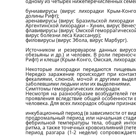
одному из четырёх нижеперечисленных семей
буниавирусы (вирус лихорадки Крым-Конг
долины Рифт);
аренавирусы (вирус Бразильской лихорадки 
Аргентинской лихорадки – Хунин, вирус Венес
флавивирусы (вирус Омской геморрагической 
вирус болезни леса Киассанур);
филовирусы (вирус Эбола, вирус Марбург).
Источником и резервуаром данных вирусо
обезьяны и др.) и человек. В роли перенос
Рифт) и клещи (Крым-Конго, Омская, лихорадк
Некоторые лихорадки передаются пищевым,
Нередко заражение происходит при контак
фекалиями, слюной, мочой и другими выдел
заболевшими людьми или их выделениями.
Симптомы геморрагических лихорадок
Несмотря на разнообразие возбудителей ге
проявления вследствие общей особенности в
человека. Для всех лихорадок общим признак
инкубационный период (в зависимости от вида
продромальный период или начальная стадия 
фебрильной температуры тела, общей инто
ритма, а также точечных кровоизлияний (петех
период разгара (1-2 недели) сопровождае