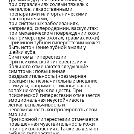
при отравлениях солями тяжелых
металлов, лекарственными
препаратами или органическими
растворителями;
при системных заболеваниях,
например, склеродермии, васкулитах;
при механическом повреждении кожи
(например, при ожогах, травмах кожи).
Причиной зубной гиперестезии может
быть истончение зубной эмали у
шейки зуба.
Симптомы гиперестезии
При психической гиперестезии у
больного отмечаются следующие
симптомы: повышенная
раздражительность (чрезмерная
реакция на незначительные внешние
стимулы, например, тиканье часов,
запах некоторых веществ). При
психической гиперестезии отмечается
эмоциональная неустойчивость,
легкая вспыльчивость и
невозможность контролировать свои
эмоции.
При кожной гиперестезии отмечается
повышенная чувствительность кожи
при прикосновениях. Также выделяют
зубную гиперестезию,