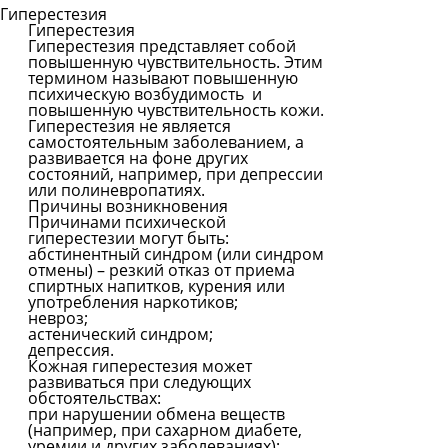
Гиперестезия
Гиперестезия
Задать
Гиперестезия представляет собой
вопрос
повышенную чувствительность. Этим
термином называют повышенную
Читать
психическую возбудимость и
ответы
повышенную чувствительность кожи.
Гиперестезия не является
самостоятельным заболеванием, а
развивается на фоне других
состояний, например, при депрессии
или полиневропатиях.
Причины возникновения
Причинами психической
гиперестезии могут быть:
абстинентный синдром (или синдром
отмены) – резкий отказ от приема
спиртных напитков, курения или
употребления наркотиков;
невроз;
астенический синдром;
депрессия.
Кожная гиперестезия может
развиваться при следующих
обстоятельствах:
при нарушении обмена веществ
(например, при сахарном диабете,
уремии и других заболеваниях);