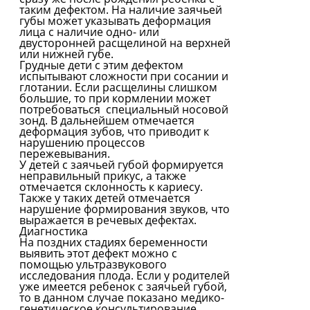
таким дефектом. На наличие заячьей
губы может указывать деформация
лица с наличие одно- или
двусторонней расщелиной на верхней
или нижней губе.
Грудные дети с этим дефектом
испытывают сложности при сосании и
глотании. Если расщелины слишком
большие, то при кормлении может
потребоваться специальный носовой
зонд. В дальнейшем отмечается
деформация зубов, что приводит к
нарушению процессов
пережевывания.
У детей с заячьей губой формируется
неправильный прикус, а также
отмечается склонность к кариесу.
Также у таких детей отмечается
нарушение формирования звуков, что
выражается в речевых дефектах.
Диагностика
На поздних стадиях беременности
выявить этот дефект можно с
помощью ультразвукового
исследования плода. Если у родителей
уже имеется ребенок с заячьей губой,
то в данном случае показано медико-
генетическое консультирование.