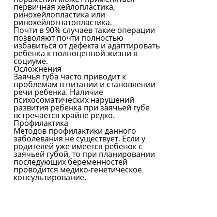
первичная хейлопластика,
ринохейлопластика или
ринохейлогнатопластика.
Почти в 90% случаев такие операции
позволяют почти полностью
избавиться от дефекта и адаптировать
ребенка к полноценной жизни в
социуме.
Осложнения
Заячья губа часто приводит к
проблемам в питании и становлении
речи ребенка. Наличие
психосоматических нарушений
развития ребенка при заячьей губе
встречается крайне редко.
Профилактика
Методов профилактики данного
заболевания не существует. Если у
родителей уже имеется ребенок с
заячьей губой, то при планировании
последующих беременностей
проводится медико-генетическое
консультирование.
Все болезни