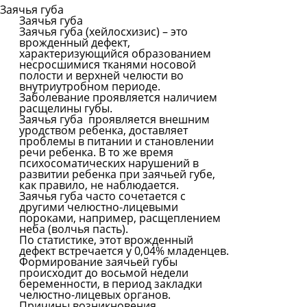
Заячья губа
Заячья губа
Задать
Заячья губа (хейлосхизис) – это
вопрос
врожденный дефект,
характеризующийся образованием
Читать
несросшимися тканями носовой
ответы
полости и верхней челюсти во
внутриутробном периоде.
Заболевание проявляется наличием
расщелины губы.
Заячья губа проявляется внешним
уродством ребенка, доставляет
проблемы в питании и становлении
речи ребенка. В то же время
психосоматических нарушений в
развитии ребенка при заячьей губе,
как правило, не наблюдается.
Заячья губа часто сочетается с
другими челюстно-лицевыми
пороками, например, расщеплением
неба (волчья пасть).
По статистике, этот врожденный
дефект встречается у 0,04% младенцев.
Формирование заячьей губы
происходит до восьмой недели
беременности, в период закладки
челюстно-лицевых органов.
Причины возникновения