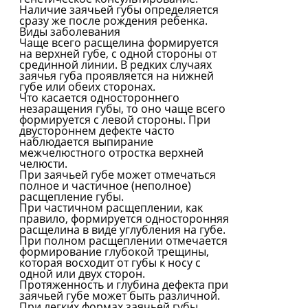
Наличие заячьей губы определяется
сразу же после рождения ребенка.
Виды заболевания
Чаще всего расщелина формируется
на верхней губе, с одной стороны от
срединной линии. В редких случаях
заячья губа проявляется на нижней
губе или обеих сторонах.
Что касается одностороннего
незаращения губы, то оно чаще всего
формируется с левой стороны. При
двустороннем дефекте часто
наблюдается выпирание
межчелюстного отростка верхней
челюсти.
При заячьей губе может отмечаться
полное и частичное (неполное)
расщепление губы.
При частичном расщеплении, как
правило, формируется односторонняя
расщелина в виде углубления на губе.
При полном расщеплении отмечается
формирование глубокой трещины,
которая восходит от губы к носу с
одной или двух сторон.
Протяженность и глубина дефекта при
заячьей губе может быть различной.
При легких формах заячьей губы