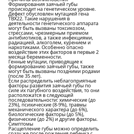
Формирования заячьей губы
происходит на генетическом уровне.
Дефект обусловлен мутацией гена
ТВХ22. Такие нарушения в
деятельности генетического аппарата
могут быть вызваны токсикозом,
стрессами, чрезмерным приемом
антибиотиков, а также инфекциями,
радиацией, алкоголем, курением и
наркотиками. Особенно опасно
воздействие этих факторов в первые 2
месяца беременности.
Генные мутации, приводящие к
формированию заячьей губы, также
могут быть вызваны поздними родами
(после 35 лет).
Если распределить неблагоприятные
факторы развития заячьей губы по
силе их пагубного воздействия, то они
расположатся в следующей
последовательности: химические (до
23%), психические (8-9%), травмы
механического характера (до 6%),
биологические факторы (до 5%),
физические (до 2%) и другие факторы.
Симптомы
Расщепление губы можно определить
сразу же после рождения ребенка с