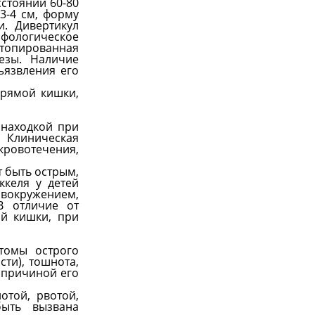
стоянии 60-80
3-4 см, форму
. Дивертикул
рфологическое
ктопированная
езы. Наличие
ъязвления его
прямой кишки,
 находкой при
 Клиническая
кровотечения,
т быть острым,
келя у детей
вокружением,
В отличие от
й кишки, при
томы острого
ти), тошнота,
 причиной его
отой, рвотой,
быть вызвана