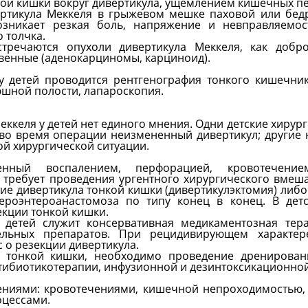
ой кишки вокруг дивертикула, ущемлением кишечных пе
ертикула Меккеля в грыжевом мешке паховой или бе
зникает резкая боль, напряжение и невправляемос
 толчка.
тречаются опухоли дивертикула Меккеля, как добро
твенные (аденокарциномы, карциноид).
у детей проводится рентгенография тонкого кишечни
юшной полости, лапароскопия.
келя у детей нет единого мнения. Одни детские хирург
 во время операции неизмененный дивертикул; другие 
ой хирургической ситуации.
нный воспалением, перфорацией, кровотечение
требует проведения ургентного хирургического вмеша
ие дивертикула тонкой кишки (дивертикулэктомия) либо
роэнтероанастомоза по типу конец в конец. В детс
екции тонкой кишки.
детей служит консервативная медикаментозная тера
тельных препаратов. При рецидивирующем характер
 о резекции дивертикула.
и тонкой кишки, необходимо проведение дренирован
тибиотикотерапии, инфузионной и дезинтоксикационной
ниями: кровотечениями, кишечной не­проходимостью,
оцессами.