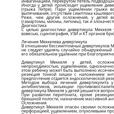
инвагинацией, перекрутом петель подвздошн
Иногда у детей происходит ущемление див
(грыжа Литре). Пари ущемлении грыжи во
выпячивания, отсутствие симптома кашлевого
Реже, чем другие осложнения, у детей вс
(гамартомы, миомы, липомы), так и злокачес
Диагностика
С целью диагностики дивертикула Меккеля 
взвесью, сцинтиграфия, УЗИ и КТ органов бр
Лечение Меккелева дивертикула
В отношении бессимптомных дивертикулов Мек
не следует удалять случайно обнаруженный
его обязательном удалении при благоприятн
Дивертикул Меккеля у детей, осложне
непроходимостью, ущемлением, однозначно 
этом ребенку может быть выполнено иссечен
резекция тонкой кишки с наложением энте
предпочтение отдается эндоскопической рез
Методом выбора лечения дивертикулита у 
антибиотиков, инъекции противовоспали
дивертикула Меккеля у детей решается вопрос
При развитии перитонита, кроме резекци
брюшной полости, назначение массивной ан
Осложнения
Дивертикул Меккеля опасен своими осложне
перфорацией, ущемлением, опухолевыми пр