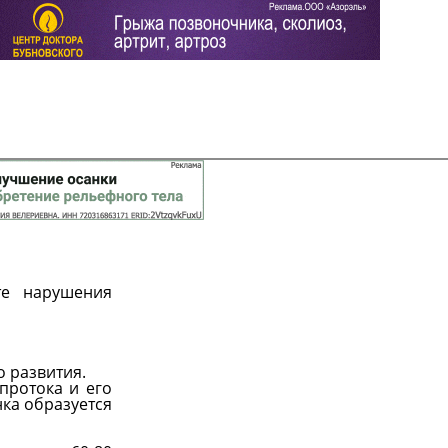
те нарушения
Задать вопрос
Читать ответы
о развития.
протока и его
ка образуется