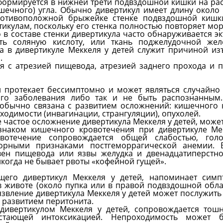
формируется в нижней трети подвздошной кишки на рас
шечного) угла. Обычно дивертикул имеет длину около 
ротивоположной брыжейке стенке подвздошной кишки
тикулам, поскольку его стенка полностью повторяет мо
 в составе стенки дивертикула часто обнаруживается э
ать соляную кислоту, или ткань поджелудочной жел
ка в дивертикуле Меккеля у детей служит причиной из
.
ся с атрезией пищевода, атрезией заднего прохода и 
 протекает бессимптомно и может являться случайно
го заболевания либо так и не быть распознанным.
 обычно связана с развитием осложнений: кишечного 
ходимости (инвагинации, странгуляции), опухолей.
е частое осложнение дивертикула Меккеля у детей, може
наком кишечного кровотечения при дивертикуле Мек
овотечение сопровождается общей слабостью, голо
аторными признаками постгеморрагической анемии. 
ен пищевода или язвы желудка и двенадцатиперстно
когда не бывает рвоты «кофейной гущей».
щего дивертикул Меккеля у детей, напоминает симп
в животе (около пупка или в правой подвздошной облас
звление дивертикула Меккеля у детей может послужить
 развитием перитонита.
дивертикулом Меккеля у детей, сопровождается тошн
стающей интоксикацией. Непроходимость может 