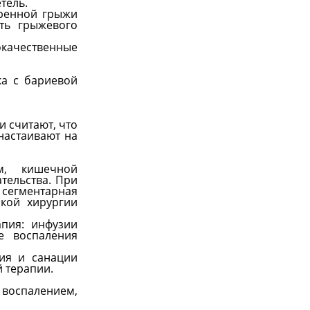
тель.
дренной грыжи
ть грыжевого
качественные
ка с бариевой
и считают, что
настаивают на
м, кишечной
тельства. При
 сегментарная
кой хирургии
пия: инфузии
е воспаления
ия и санации
 терапии.
 воспалением,