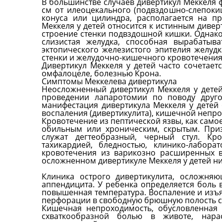
В большинстве случаев дивертикул Меккеля 
см от илеоцекального (подвздошно-слепоки
конуса или цилиндра, располагается на п
Меккеля у детей относится к истинным дивер
строение стенки подвздошной кишки. Однако
слизистая желудка, способная вырабатыв
эктопического железистого эпителия желуд
стенки и желудочно-кишечного кровотечения
Дивертикул Меккеля у детей часто сочетает
омфалоцеле, болезнью Крона.
Симптомы Меккелева дивертикула
Неосложненный дивертикул Меккеля у детей
проведении лапаротомии по поводу друго
манифестация дивертикула Меккеля у детей
воспаления (дивертикулита), кишечной непро
Кровотечение из пептической язвы, как само
обильным или хроническим, скрытым. Приз
служат дегтеобразный, черный стул. Кр
тахикардией, бледностью, клинико-лабор
кровотечения из варикозно расширенных в
осложненном дивертикуле Меккеля у детей ни
Клиника острого дивертикулита, осложняю
аппендицита. У ребенка определяется боль 
повышенная температура. Воспаление и изъя
перфорации в свободную брюшную полость с
Кишечная непроходимость, обусловленная 
схваткообразной болью в животе, нара