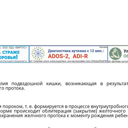
лия подвздошной кишки, возникающая в результа
о протока.
пороком, т. е. формируется в процессе внутриутробног
норме происходит облитерация (закрытие) желточного 
сохранения желчного протока к моменту рождения ребен