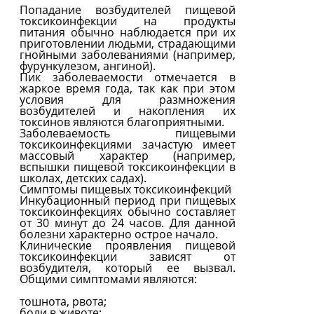
Попадание возбудителей пищевой
токсикоинфекции на продукты
питания обычно наблюдается при их
приготовлении людьми, страдающими
гнойными заболеваниями (например,
фурункулезом, ангиной).
Пик заболеваемости отмечается в
жаркое время года, так как при этом
условия для размножения
возбудителей и накопления их
токсинов являются благоприятными.
Заболеваемость пищевыми
токсикоинфекциями зачастую имеет
массовый характер (например,
вспышки пищевой токсикоинфекции в
школах, детских садах).
Симптомы пищевых токсикоинфекций
Инкубационный период при пищевых
токсикоинфекциях обычно составляет
от 30 минут до 24 часов. Для данной
болезни характерно острое начало.
Клинические проявления пищевой
токсикоинфекции зависят от
возбудителя, который ее вызвал.
Общими симптомами являются:
тошнота, рвота;
боли в животе;