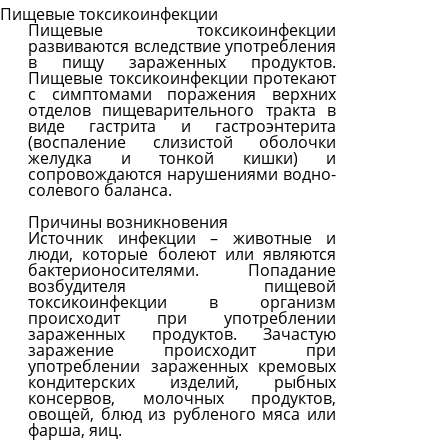
Пищевые токсикоинфекции
Пищевые токсикоинфекции
Задать
развиваются вследствие употребления
вопрос
в пищу зараженных продуктов.
Пищевые токсикоинфекции протекают
Читать
с симптомами поражения верхних
ответы
отделов пищеварительного тракта в
виде гастрита и гастроэнтерита
(воспаление слизистой оболочки
желудка и тонкой кишки) и
сопровождаются нарушениями водно-
солевого баланса.
Причины возникновения
Источник инфекции – животные и
люди, которые болеют или являются
бактерионосителями. Попадание
возбудителя пищевой
токсикоинфекции в организм
происходит при употреблении
зараженных продуктов. Зачастую
заражение происходит при
употреблении зараженных кремовых
кондитерских изделий, рыбных
консервов, молочных продуктов,
овощей, блюд из рубленого мяса или
фарша, яиц.