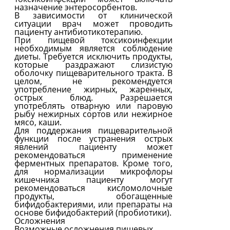
назначение энтеросорбентов.
В зависимости от клинической
ситуации врач может проводить
пациенту антибиотикотерапию.
При пищевой токсикоинфекции
необходимым является соблюдение
диеты. Требуется исключить продукты,
которые раздражают слизистую
оболочку пищеварительного тракта. В
целом, не рекомендуется
употребление жирных, жаренных,
острых блюд. Разрешается
употреблять отварную или паровую
рыбу нежирных сортов или нежирное
мясо, каши.
Для поддержания пищеварительной
функции после устранения острых
явлений пациенту может
рекомендоваться применение
ферментных препаратов. Кроме того,
для нормализации микрофлоры
кишечника пациенту могут
рекомендоваться кисломолочные
продукты, обогащенные
бифидобактериями, или препараты на
основе бифидобактерий (пробиотики).
Осложнения
Возможные осложнения пищевых