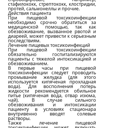
стафилококк, стрептококк, клостридии,
протей, сальмонеллы и прочие.
Действия пациента
При пищевой токсикоинфекции
необходимо срочно обратиться за
медицинской помощью, так как
обезвоживание, вызванное рвотой и
диареей, может привести к серьезным
последствиям.
Лечение пищевых токсикоинфекций
При пищевой токсикоинфекции
обязательно госпитализируются
пациенты с тяжелой интоксикацией и
обезвоживанием.
В первые часы при пищевой
токсикоинфекции следует проводить
промывание желудка (для этого
используется кипяченая прохладная
вода). Для восполнения потерь
жидкости рекомендуется обильное
питье (кипяченая вода, отвар изюма,
чай). В случае сильного
обезвоживания и интоксикации
пациенту в условиях стационара
внутривенно вводят солевые
растворы.
Также лечение пищевой
токсикоинфекции может включать