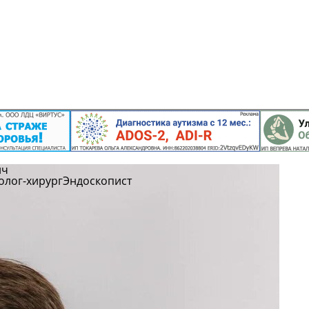
ич
олог-хирург
Эндоскопист