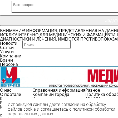
ВНИМАНИЕ! ИНФОРМАЦИЯ, ПРЕДСТАВЛЕННАЯ НА ДАНН
ИСКЛЮЧИТЕЛЬНО ДЛЯ МЕДИЦИНСКИХ И ФАРМАЦЕВТИЧЕ
ДИАГНОСТИКИ И ЛЕЧЕНИЯ. ИМЕЮТСЯ ПРОТИВОПОКАЗА
Новости
Статьи
Услуги
Компании
Врачи
Персона
О нас
Справочная информация
Разное
О портале
Компании города
Политика обра
Контакты
Услуги
АКЦИИ
Реклама
Врачи
Используюя сайт вы даете согласие на обработку
Использование
Справочник болезней
файлов cookie и соглашаетесь с политикой обработки
Вопрос/ответ
персональных данных.
© 2009-2026 г.